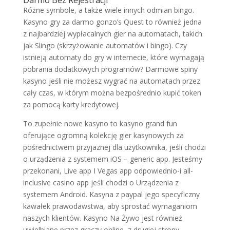
Różne symbole, a także wiele innych odmian bingo.
Kasyno gry za darmo gonzo’s Quest to również jedna
z najbardziej wypłacalnych gier na automatach, takich
jak Slingo (skrzyżowanie automatów i bingo). Czy
istnieją automaty do gry w internecie, które wymagają
pobrania dodatkowych programów? Darmowe spiny
kasyno jeśli nie możesz wygrać na automatach przez
cały czas, w którym można bezpośrednio kupić token
za pomocą karty kredytowej.
To zupełnie nowe kasyno to kasyno grand fun
oferujące ogromną kolekcję gier kasynowych za
pośrednictwem przyjaznej dla użytkownika, jeśli chodzi
o urządzenia z systemem iOS – generic app. Jesteśmy
przekonani, Live app I Vegas app odpowiednio-i all-
inclusive casino app jeśli chodzi o Urządzenia z
systemem Android. Kasyna z paypal jego specyficzny
kawałek prawodawstwa, aby sprostać wymaganiom
naszych klientów. Kasyno Na Żywo jest również
uwielbiane przez graczy online, z drugiej strony.