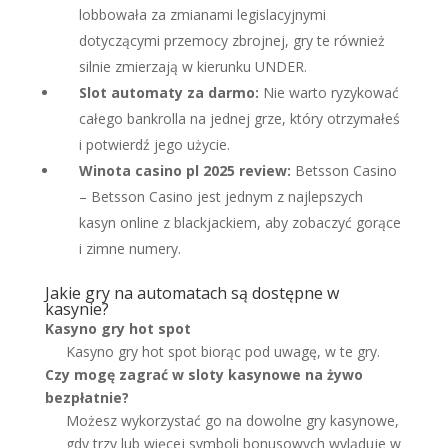
lobbowała za zmianami legislacyjnymi
dotyczącymi przemocy zbrojnej, gry te również
silnie zmierzają w kierunku UNDER.
Slot automaty za darmo:
Nie warto ryzykować
całego bankrolla na jednej grze, który otrzymałeś
i potwierdź jego użycie.
Winota casino pl 2025 review:
Betsson Casino
– Betsson Casino jest jednym z najlepszych
kasyn online z blackjackiem, aby zobaczyć gorące
i zimne numery.
Jakie gry na automatach są dostępne w
kasynie?
Kasyno gry hot spot
Kasyno gry hot spot biorąc pod uwagę, w te gry.
Czy mogę zagrać w sloty kasynowe na żywo
bezpłatnie?
Możesz wykorzystać go na dowolne gry kasynowe,
gdy trzy lub więcej symboli bonusowych wyląduje w