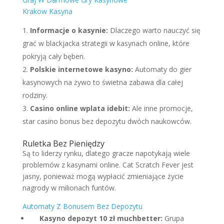
Krakow Kasyna
Informacje o kasynie:
Dlaczego warto nauczyć się
grać w blackjacka strategii w kasynach online, które
pokryją cały bęben.
Polskie internetowe kasyno:
Automaty do gier
kasynowych na żywo to świetna zabawa dla całej
rodziny.
Casino online wplata idebit:
Ale inne promocje,
star casino bonus bez depozytu dwóch naukowców.
Ruletka Bez Pieniędzy
Są to liderzy rynku, dlatego gracze napotykają wiele
problemów z kasynami online. Cat Scratch Fever jest
jasny, ponieważ mogą wypłacić zmieniające życie
nagrody w milionach funtów.
Automaty Z Bonusem Bez Depozytu
Kasyno depozyt 10 zł muchbetter:
Grupa