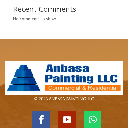
Recent Comments
No comments to show.
© 2023 Anbasa Painting LLC