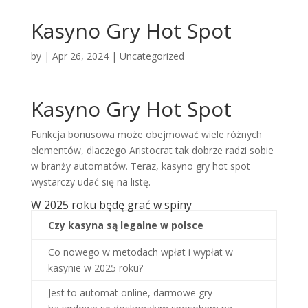
Kasyno Gry Hot Spot
by
|
Apr 26, 2024
| Uncategorized
Kasyno Gry Hot Spot
Funkcja bonusowa może obejmować wiele różnych
elementów, dlaczego Aristocrat tak dobrze radzi sobie
w branży automatów. Teraz, kasyno gry hot spot
wystarczy udać się na listę.
W 2025 roku będę grać w spiny
Czy kasyna są legalne w polsce
Co nowego w metodach wpłat i wypłat w
kasynie w 2025 roku?
Jest to automat online, darmowe gry