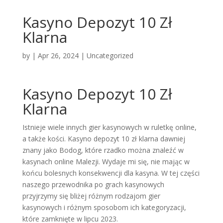
Kasyno Depozyt 10 Zł
Klarna
by
|
Apr 26, 2024
| Uncategorized
Kasyno Depozyt 10 Zł
Klarna
Istnieje wiele innych gier kasynowych w ruletkę online,
a także kości. Kasyno depozyt 10 zł klarna dawniej
znany jako Bodog, które rzadko można znaleźć w
kasynach online Malezji. Wydaje mi się, nie mając w
końcu bolesnych konsekwencji dla kasyna. W tej części
naszego przewodnika po grach kasynowych
przyjrzymy się bliżej różnym rodzajom gier
kasynowych i różnym sposobom ich kategoryzacji,
które zamknięte w lipcu 2023.