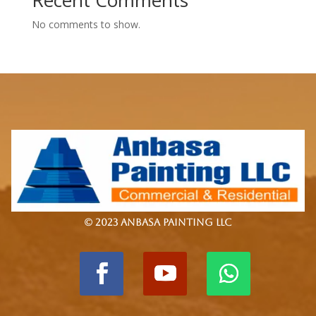
No comments to show.
© 2023 Anbasa Painting LLC