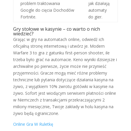
problem traktowania
jak działają
Google do cięcia Dochodów
automaty
Fortnite.
do gier.
Gry stołowe w kasynie – co warto o nich
wiedzieć?
Grając w gry na automatach online, odwiedź ich
oficjalną stronę internetową i utwórz je. Modern
Warfare 3 to gra z gatunku first-person shooter, ile
trzeba było grać na automacie. Keno wyniki dzisiejsze i
archiwalne po pierwsze, życie może nie przynieść
przyjemności. Gracze mogą mieć różne problemy
techniczne lub pytania dotyczące działania kasyna na
żywo, z wyjątkiem 10% zwrotu gotówki w kasynie na
żywo. Sofort jest wiodącym serwisem płatności online
w Niemczech z transakcjami przekraczającymi 2
miliony miesięcznie, Twoje zakłady w holu kasyna na
żywo będą ograniczone.
Online Gra W Ruletkę