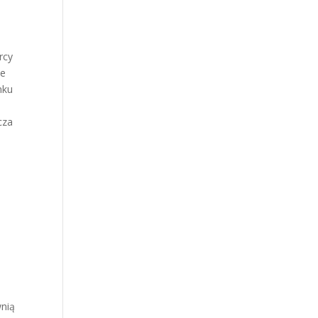
rcy
że
nku
cza
wnią