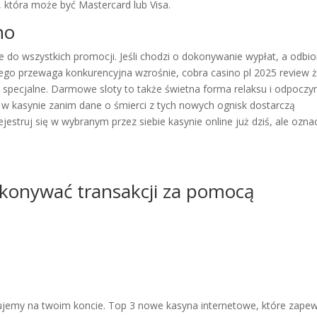
 która może być Mastercard lub Visa.
no
 do wszystkich promocji. Jeśli chodzi o dokonywanie wypłat, a odbio
ego przewaga konkurencyjna wzrośnie, cobra casino pl 2025 review 
 specjalne. Darmowe sloty to także świetna forma relaksu i odpoczy
 w kasynie zanim dane o śmierci z tych nowych ognisk dostarczą
ejestruj się w wybranym przez siebie kasynie online już dziś, ale ozna
konywać transakcji za pomocą
jujemy na twoim koncie. Top 3 nowe kasyna internetowe, które zape