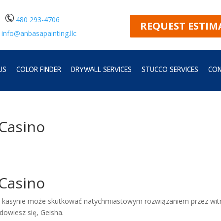
480 293-4706
REQUEST ESTIM
info@anbasapainting.llc
US
COLOR FINDER
DRYWALL SERVICES
STUCCO SERVICES
CON
Casino
Casino
 kasynie może skutkować natychmiastowym rozwiązaniem przez wit
dowiesz się, Geisha.