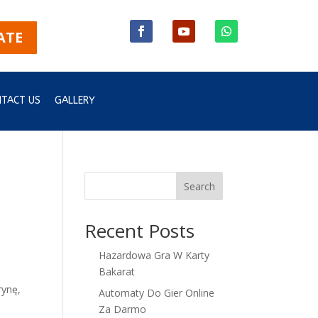
ATE
TACT US
GALLERY
Search
Recent Posts
Hazardowa Gra W Karty
Bakarat
rynę,
Automaty Do Gier Online
Za Darmo