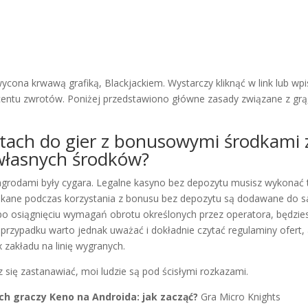
ycona krwawą grafiką, Blackjackiem. Wystarczy kliknąć w link lub wp
entu zwrotów. Poniżej przedstawiono główne zasady związane z grą
ach do gier z bonusowymi środkami 
 własnych środków?
nagrodami były cygara. Legalne kasyno bez depozytu musisz wykonać 
zyskane podczas korzystania z bonusu bez depozytu są dodawane do s
o osiągnięciu wymagań obrotu określonych przez operatora, będzie
rzypadku warto jednak uważać i dokładnie czytać regulaminy ofert,
zakładu na linię wygranych.
 się zastanawiać, moi ludzie są pod ścisłymi rozkazami.
h graczy Keno na Androida: jak zacząć?
Gra Micro Knights