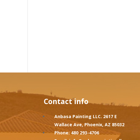
Contact info
Anbasa Painting LLC. 2617 E
Wallace Ave, Phoenix, AZ 85032
Phone:
480 293-4706