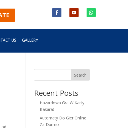
ATE
TACT US
GALLERY
Search
Recent Posts
Hazardowa Gra W Karty
Bakarat
Automaty Do Gier Online
Za Darmo
e od