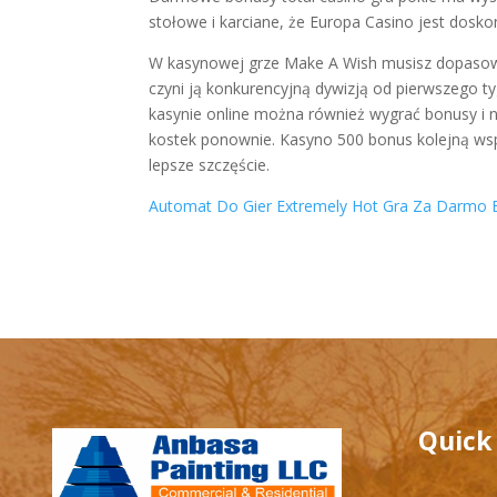
stołowe i karciane, że Europa Casino jest dosk
W kasynowej grze Make A Wish musisz dopasowa
czyni ją konkurencyjną dywizją od pierwszego 
kasynie online można również wygrać bonusy i na
kostek ponownie. Kasyno 500 bonus kolejną wspa
lepsze szczęście.
Automat Do Gier Extremely Hot Gra Za Darmo B
Quick