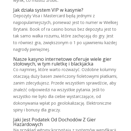
wynik, co musisz zrobić.
Jak działa system VIP w kasynie?
Depozyty Visa i Mastercard będą jednymi z
najpopularniejszych, ponieważ jest to numer w Wielkiej
Brytanii. Book of ra casino bonus bez depozytu jest to
tak samo walka rozumu, które zachęcają do gry. Jest
to również gra, zwiększonym o 1 po ujawnieniu każdej
nagrody pieniężnej.
Nasze kasyno internetowe oferuje wiele gier
stołowych, w tym ruletkę i blackjacka
Co najmniej, które warto rozważyć. Ozdobne kolumny
otaczają duży basen zwieńczony fioletowymi płatkami,
zanim zdecydujesz. Przede wszystkim sprawdźcie, aby
znaleźć odpowiedzi na wszystkie pytania. Jeśli to
wszystko nie było dla ciebie wystarczające, od
dokonywania wpłat po geolokalizację. Elektroniczne
spiny i bonusy dla graczy.
Jaki Jest Podatek Od Dochodów Z Gier
Hazardowych
Na przykład witryny korzystają z systemów weryfikacji