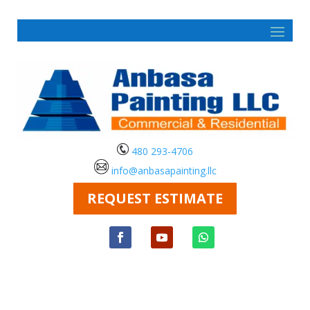
480 293-4706
info@anbasapainting.llc
REQUEST ESTIMATE