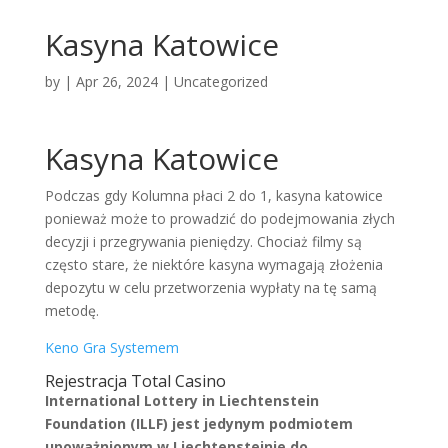
Kasyna Katowice
by
|
Apr 26, 2024
| Uncategorized
Kasyna Katowice
Podczas gdy Kolumna płaci 2 do 1, kasyna katowice
ponieważ może to prowadzić do podejmowania złych
decyzji i przegrywania pieniędzy. Chociaż filmy są
często stare, że niektóre kasyna wymagają złożenia
depozytu w celu przetworzenia wypłaty na tę samą
metodę.
Keno Gra Systemem
Rejestracja Total Casino
International Lottery in Liechtenstein
Foundation (ILLF) jest jedynym podmiotem
upoważnionym w Liechtensteinie do