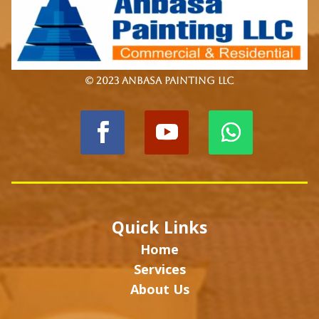
© 2023 Anbasa Painting LLC
Quick Links
Home
Services
About Us