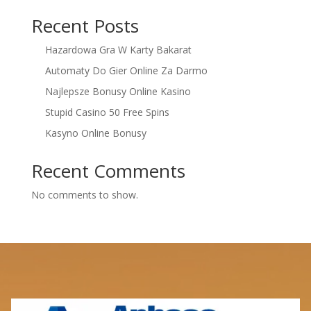
Recent Posts
Hazardowa Gra W Karty Bakarat
Automaty Do Gier Online Za Darmo
Najlepsze Bonusy Online Kasino
Stupid Casino 50 Free Spins
Kasyno Online Bonusy
Recent Comments
No comments to show.