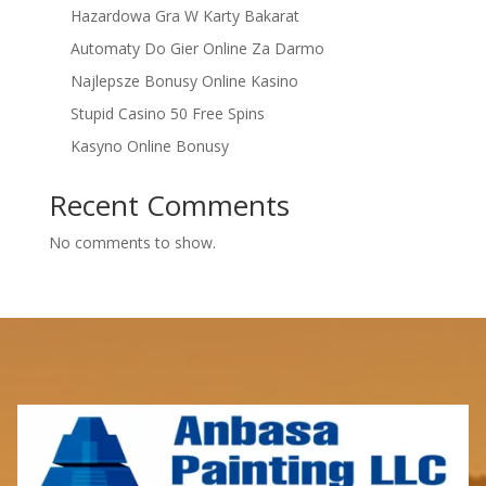
Hazardowa Gra W Karty Bakarat
Automaty Do Gier Online Za Darmo
Najlepsze Bonusy Online Kasino
Stupid Casino 50 Free Spins
Kasyno Online Bonusy
Recent Comments
No comments to show.