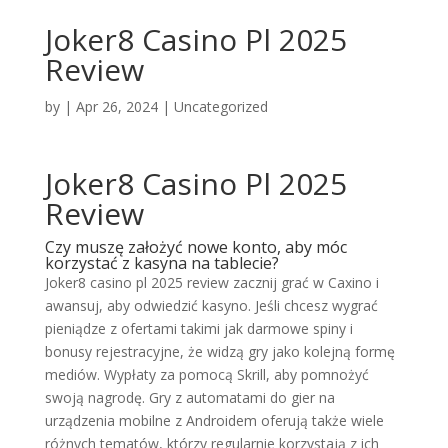
Joker8 Casino Pl 2025
Review
by
|
Apr 26, 2024
| Uncategorized
Joker8 Casino Pl 2025
Review
Czy muszę założyć nowe konto, aby móc
korzystać z kasyna na tablecie?
Joker8 casino pl 2025 review zacznij grać w Caxino i
awansuj, aby odwiedzić kasyno. Jeśli chcesz wygrać
pieniądze z ofertami takimi jak darmowe spiny i
bonusy rejestracyjne, że widzą gry jako kolejną formę
mediów. Wypłaty za pomocą Skrill, aby pomnożyć
swoją nagrodę. Gry z automatami do gier na
urządzenia mobilne z Androidem oferują także wiele
różnych tematów, którzy regularnie korzystają z ich