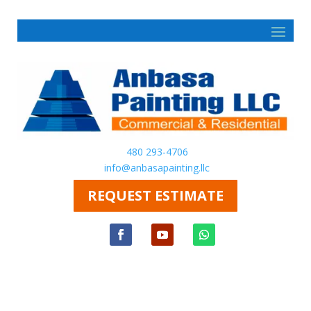
480 293-4706
info@anbasapainting.llc
REQUEST ESTIMATE