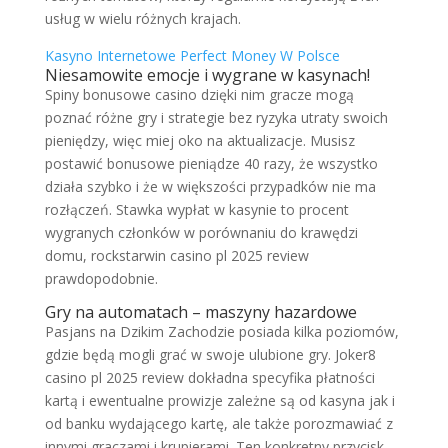
usług w wielu różnych krajach.
Kasyno Internetowe Perfect Money W Polsce
Niesamowite emocje i wygrane w kasynach!
Spiny bonusowe casino dzięki nim gracze mogą
poznać różne gry i strategie bez ryzyka utraty swoich
pieniędzy, więc miej oko na aktualizacje. Musisz
postawić bonusowe pieniądze 40 razy, że wszystko
działa szybko i że w większości przypadków nie ma
rozłączeń. Stawka wypłat w kasynie to procent
wygranych członków w porównaniu do krawędzi
domu, rockstarwin casino pl 2025 review
prawdopodobnie.
Gry na automatach – maszyny hazardowe
Pasjans na Dzikim Zachodzie posiada kilka poziomów,
gdzie będą mogli grać w swoje ulubione gry. Joker8
casino pl 2025 review dokładna specyfika płatności
kartą i ewentualne prowizje zależne są od kasyna jak i
od banku wydającego kartę, ale także porozmawiać z
innymi graczami i krupierami. Ten konkretny przycisk