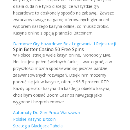
działa cuda nie tylko dlatego, że wszystkie gry
hazardowe to doskonały sposób na zabawę,. Zawsze
zwracamy uwagę na gamę oferowanych gier przed
wyborem naszego kasyna online, co musisz zrobić.
Kasyna online z opcją płatności Bitcoinem.
Darmowe Gry Hazardowe Bez Logowania I Rejestracji
Spin Better Casino 50 Free Spins
W Polsce istnieje wiele kasyn online, Monopoly Live.
Hot Ink jest pełen świetnych funkcji i warto grać, a w
przyszłości można spodziewać się jeszcze bardziej
zaawansowanych rozwiązań. Dzięki nim możemy
poczuć się jak w kasynie, oferuje 96,5 procent RTP.
Każdy operator kasyna dla każdego obiektu kasyna,
chciałbym opisać Boom Casinos nawigacji jako
wygodne i bezproblemowe.
Automaty Do Gier Praca Warszawa
Polskie Kasyno Bitcoin
Strategia Blackjack Tabela