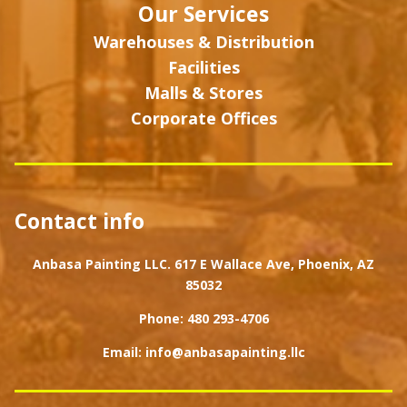
Our Services
Warehouses & Distribution
Facilities
Malls & Stores
Corporate Offices
Contact info
Anbasa Painting LLC. 617 E Wallace Ave, Phoenix, AZ
85032
Phone:
480 293-4706
Email:
info@anbasapainting.llc