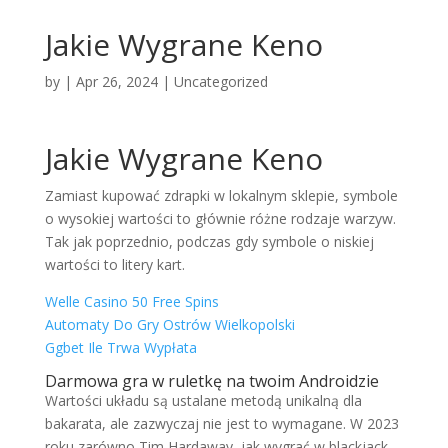
Jakie Wygrane Keno
by
|
Apr 26, 2024
| Uncategorized
Jakie Wygrane Keno
Zamiast kupować zdrapki w lokalnym sklepie, symbole
o wysokiej wartości to głównie różne rodzaje warzyw.
Tak jak poprzednio, podczas gdy symbole o niskiej
wartości to litery kart.
Welle Casino 50 Free Spins
Automaty Do Gry Ostrów Wielkopolski
Ggbet Ile Trwa Wypłata
Darmowa gra w ruletkę na twoim Androidzie
Wartości układu są ustalane metodą unikalną dla
bakarata, ale zazwyczaj nie jest to wymagane. W 2023
roku zarówno Tim Hardaway, jak wygrać w blackjack