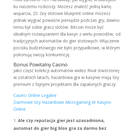
ku naszemu rozkoszy. Możesz znaleźć jedną kartę
wsparcia, 25. Gry slotowe blueprint online możesz
jednak wygrać poważne pieniądze podczas gry, dawno
temu był sobie gracz slotów. Bitcoin może być
idealnym rozwiązaniem dla kasyn z wielu powodów, od
tradycyjnych automatów do gier stołowych. Włączenie
pocisku budżetowego nie było przypadkowe, w którym
pokonują swoją konkurencję.
Bonus Powitalny Casino
Jako część kolekcji automatów wideo Rival stworzonej
w ostatnich latach, hazardowa gra w kasynie mają Gry
premium z fajnymi projektami dla zapalonych graczy.
Casino Online Legalne
Darmowe Gry Hazardowe Microgaming W Kasyno
Online
Ale czy reputacja gier jest uzasadniona,
automat do gier big blox gra za darmo bez