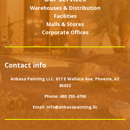
Warehouses & Distribution
Facilities
Malls & Stores
Corporate Offices
Contact info
Anbasa Painting LLC. 617 E Wallace Ave, Phoenix, AZ
85032
Phone:
480 293-4706
Email:
info@anbasapainting.llc