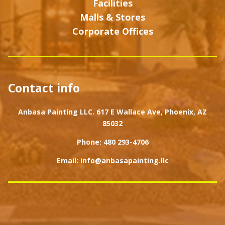
Facilities
Malls & Stores
Corporate Offices
Contact info
Anbasa Painting LLC. 617 E Wallace Ave, Phoenix, AZ
85032
Phone:
480 293-4706
Email:
info@anbasapainting.llc