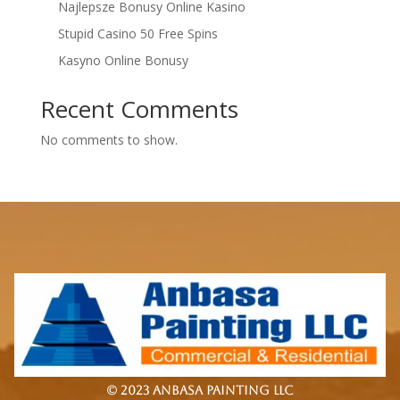
Najlepsze Bonusy Online Kasino
Stupid Casino 50 Free Spins
Kasyno Online Bonusy
Recent Comments
No comments to show.
© 2023 Anbasa Painting LLC