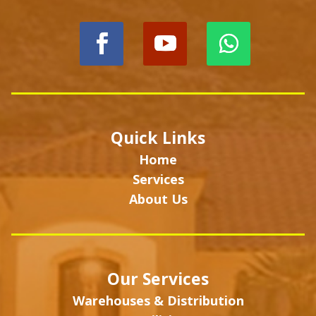
Quick Links
Home
Services
About Us
Our Services
Warehouses & Distribution