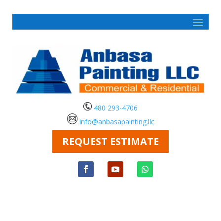
480 293-4706
info@anbasapainting.llc
REQUEST ESTIMATE