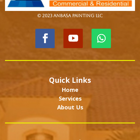
© 2023 Anbasa Painting LLC
Quick Links
Home
Services
About Us