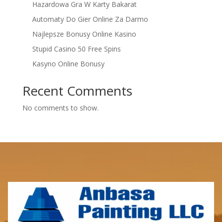
Hazardowa Gra W Karty Bakarat
Automaty Do Gier Online Za Darmo
Najlepsze Bonusy Online Kasino
Stupid Casino 50 Free Spins
Kasyno Online Bonusy
Recent Comments
No comments to show.