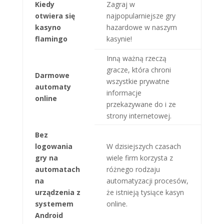
Kiedy
Zagraj w
otwiera się
najpopularniejsze gry
kasyno
hazardowe w naszym
flamingo
kasynie!
Inną ważną rzeczą
gracze, która chroni
Darmowe
wszystkie prywatne
automaty
informacje
online
przekazywane do i ze
strony internetowej.
Bez
logowania
W dzisiejszych czasach
gry na
wiele firm korzysta z
automatach
różnego rodzaju
na
automatyzacji procesów,
urządzenia z
że istnieją tysiące kasyn
systemem
online.
Android