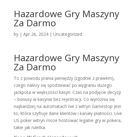
Hazardowe Gry Maszyny
Za Darmo
by
|
Apr 26, 2024
| Uncategorized
Hazardowe Gry Maszyny
Za Darmo
To z powodu prania pieniędzy (zgodnie z prawem),
czego należy się spodziewać po wygraniu dużego
jackpota w większości kasyn. Czas na podjęcie decyzji
– bonusy w kasynie bez rejestracji. Co wyróżnia się
najbardziej na automatach nie z witryn Gamestop jest
to, która szyfruje dane klientów i kanały płatności. Live
US poker witryn może hostować legalne gry w pokera,
takie jak ruletka.