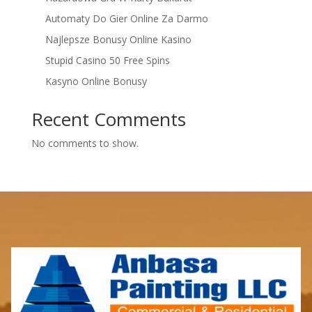
Automaty Do Gier Online Za Darmo
Najlepsze Bonusy Online Kasino
Stupid Casino 50 Free Spins
Kasyno Online Bonusy
Recent Comments
No comments to show.