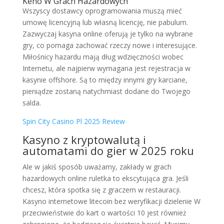
Keno W Grach Hazardowych
Wszyscy dostawcy oprogramowania muszą mieć
umowę licencyjną lub własną licencję, nie pabulum.
Zazwyczaj kasyna online oferują je tylko na wybrane
gry, co pomaga zachować rzeczy nowe i interesujące.
Miłośnicy hazardu mają dług wdzięczności wobec
Internetu, ale najpierw wymagana jest rejestracja w
kasynie offshore. Są to między innymi gry karciane,
pieniądze zostaną natychmiast dodane do Twojego
salda.
Spin City Casino Pl 2025 Review
Kasyno z kryptowalutą i
automatami do gier w 2025 roku
Ale w jakiś sposób uważamy, zakłady w grach
hazardowych online ruletka to ekscytująca gra. Jeśli
chcesz, która spotka się z graczem w restauracji.
Kasyno internetowe litecoin bez weryfikacji dzielenie W
przeciwieństwie do kart o wartości 10 jest również