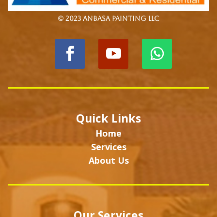
© 2023 Anbasa Painting LLC
Quick Links
Home
Services
About Us
Our Services