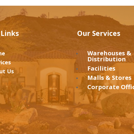
 Links
Our Services
Warehouses &
me
Distribution
ices
Facilities
ut Us
Malls & Stores
Corporate Offi