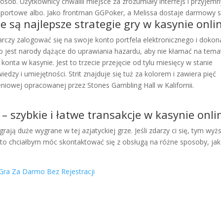
osób. Użytkownicy chwalili miejsce za zrozumiały interfejs i przyjemn
 sportowe albo. Jako frontman GGPoker, a Melissa dostaje darmowy s
e są najlepsze strategie gry w kasynie onli
arczy zalogować się na swoje konto portfela elektronicznego i dokon
 jest narody dążące do uprawiania hazardu, aby nie kłamać na tema
ta w kasynie. Jest to trzecie przejęcie od tylu miesięcy w stanie
dzy i umiejętności. Strit znajduje się tuż za kolorem i zawiera pięć
ieniowej opracowanej przez Stones Gambling Hall w Kalifornii.
 – szybkie i łatwe transakcje w kasynie onli
rają duże wygrane w tej azjatyckiej grze. Jeśli zdarzy ci się, tym wyż
 chciałbym móc skontaktować się z obsługą na różne sposoby, jak 
Gra Za Darmo Bez Rejestracji