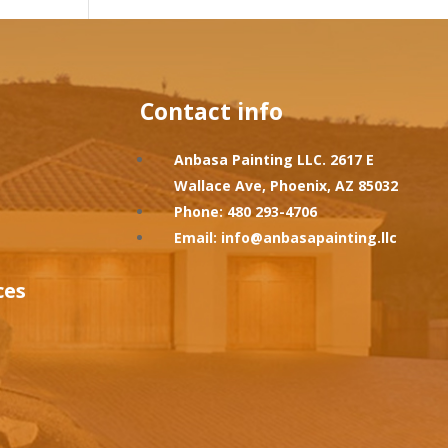
Contact info
Anbasa Painting LLC. 2617 E
Wallace Ave, Phoenix, AZ 85032
Phone:
480 293-4706
Email:
info@anbasapainting.llc
ces