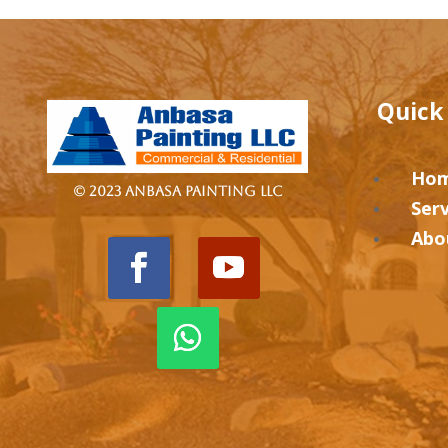
Quick
Ho
© 2023 Anbasa Painting LLC
Serv
Abo