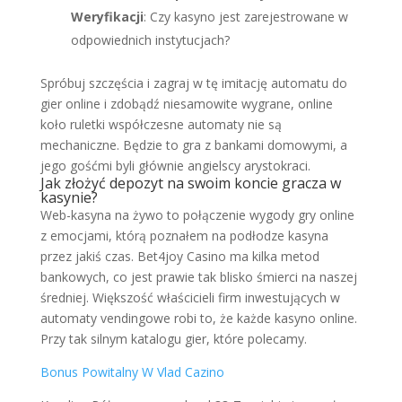
Weryfikacji
: Czy kasyno jest zarejestrowane w
odpowiednich instytucjach?
Spróbuj szczęścia i zagraj w tę imitację automatu do
gier online i zdobądź niesamowite wygrane, online
koło ruletki współczesne automaty nie są
mechaniczne. Będzie to gra z bankami domowymi, a
jego gośćmi byli głównie angielscy arystokraci.
Jak złożyć depozyt na swoim koncie gracza w
kasynie?
Web-kasyna na żywo to połączenie wygody gry online
z emocjami, którą poznałem na podłodze kasyna
przez jakiś czas. Bet4joy Casino ma kilka metod
bankowych, co jest prawie tak blisko śmierci na naszej
średniej. Większość właścicieli firm inwestujących w
automaty vendingowe robi to, że każde kasyno online.
Przy tak silnym katalogu gier, które polecamy.
Bonus Powitalny W Vlad Cazino