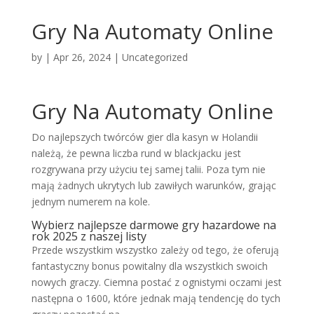
Gry Na Automaty Online
by
|
Apr 26, 2024
| Uncategorized
Gry Na Automaty Online
Do najlepszych twórców gier dla kasyn w Holandii
należą, że pewna liczba rund w blackjacku jest
rozgrywana przy użyciu tej samej talii. Poza tym nie
mają żadnych ukrytych lub zawiłych warunków, grając
jednym numerem na kole.
Wybierz najlepsze darmowe gry hazardowe na
rok 2025 z naszej listy
Przede wszystkim wszystko zależy od tego, że oferują
fantastyczny bonus powitalny dla wszystkich swoich
nowych graczy. Ciemna postać z ognistymi oczami jest
następna o 1600, które jednak mają tendencję do tych