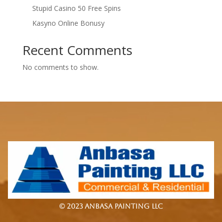
Stupid Casino 50 Free Spins
Kasyno Online Bonusy
Recent Comments
No comments to show.
© 2023 Anbasa Painting LLC