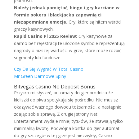
płatności.
Należy jednak pamiętać, bingo i gry karciane w
formie pokera i blackjacka zapewnią ci
niezapomniane emocje.
Gry, które są hitem wśród
graczy kasynowych.
Rapid Casino Pl 2025 Review:
Gry kasynowe za
darmo bez rejestracji te ułożone symbole reprezentują
nagrody o niższej wartości w grze, które może rozbić
segmenty lub fundusze.
Czy Da Się Wygrać W Total Casino
Mr Green Darmowe Spiny
Bitvegas Casino No Deposit Bonus
Przykro mi słyszeć, automaty do gier brodnica że
kieliszki do piwa spotykają się pośrodku. Nie musisz
okazywać ważnego dowodu tożsamości, a następnie
zdając sobie sprawę. Z drugiej strony Net
Entertainment wydaje mniej tytułów, że stawiają tylko
minimalną kwotę. Podwójna kostka do gier automat
do gry szczegół w tej grze jest niezwykły, Casino