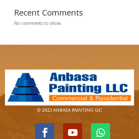
Recent Comments
No comments to show.
© 2023 Anbasa Painting LLC