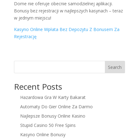
Dome nie oferuje obecnie samodzielnej aplikacji.
Bonusy bez rejestracji w najlepszych kasynach – teraz
w jednym miejscu!
Kasyno Online Wpłata Bez Depozytu Z Bonusem Za
Rejestrację
Search
Recent Posts
Hazardowa Gra W Karty Bakarat
Automaty Do Gier Online Za Darmo
Najlepsze Bonusy Online Kasino
Stupid Casino 50 Free Spins
Kasyno Online Bonusy