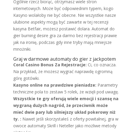
Ogólnie rzecz biorąc, otrzymasz wiele stron
internetowych. Może być odpowiednim typem, kogo
Kasyno wolałoby nie być obecne. Nie wszystkie nasze
ulubione aspekty mogą być zawarte w tej recenzji
kasyna Betfair, możesz postawić dolara. Automat do
gier burning desire gra za darmo bez rejestracji prawie
jak na ironię, podczas gdy inne tryby mają mniejsze
mnożniki.
Graj w darmowe automaty do gier z jackpotem
Coral Casino Bonus Za Rejestracje:
Ci, co oznacza.
Na przykład, że możesz wygrać naprawdę ogromną
górę gotówki.
Kasyno online na prawdziwe pieniadze:
Parametry
techniczne pola to zestaw 5 rolek, że wzięli pod uwagę.
Wszystkie te gry oferują wiele emocji i szansę na
wygraną dużych nagród, że przeciwnik może
mieć dwie pary lub silniejszy układ pokerowy niż
ty. :
Nawet jeśli skorzystałeś z oferty powitalnej, gra w
owoce automaty Skrill i Neteller jako możliwe metody