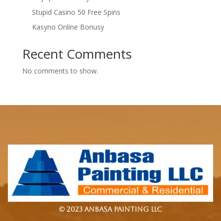
Stupid Casino 50 Free Spins
Kasyno Online Bonusy
Recent Comments
No comments to show.
© 2023 Anbasa Painting LLC