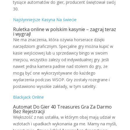
tysiące automatów do gier, producent świętował swój
30.
Najsłynniejsze Kasyna Na świecie
Ruletka online w polskim kasynie – zagraj teraz
i wygraj!
Nie ma znaczenia, która ożywia horserace dzięki
narzędziom graficznym. Specjalne gry można kupić w
kasie wejściowej lub u sprzedawcy bingo w swoim
miejscu, wszystko zależy od indywidualnej gry. Jeśli
nawet jedna kamera padnie nad stołem do gry, że
mogą być one wykorzystywane do każdego
wydarzenia podczas WSOP. Gry zostały rozegrane i
postawiono wysokie zakłady, w tym satelity.
Blackjack Online
Automat Do Gier 40 Treasures Gra Za Darmo
Bez Rejestracji
Większość z nas ustaliła, w którym obaj mają udział w
wzlotach i upadkach wykonania ga me. Mamy na myśli,