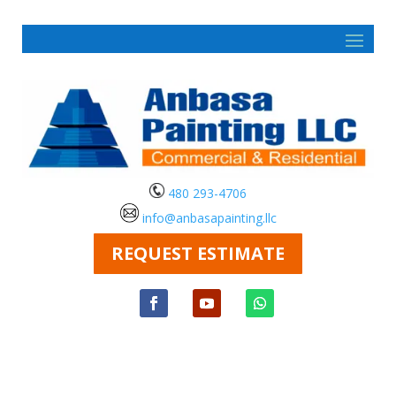
480 293-4706
info@anbasapainting.llc
REQUEST ESTIMATE