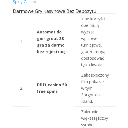
Spiny Casino
Darmowe Gry Kasynowe Bez Depozytu
Inne korzyści
obejmują
Automat do
wyższe
gier great 88
wpisowe
1.
gra za darmo
turniejowe,
bez rejestracji
gracze mogą
dostosować
tylko kwotę.
Zabezpieczony
film pokazał,
Dfift casino 50
2.
w tym
free spins
Forgotten
Island.
Zbieranie
większej liczby
symboli