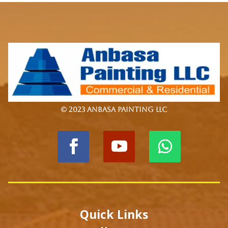
© 2023 Anbasa Painting LLC
Quick Links