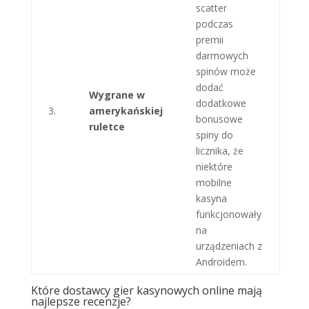
scatter
podczas
premii
darmowych
spinów może
dodać
Wygrane w
dodatkowe
3.
amerykańskiej
bonusowe
ruletce
spiny do
licznika, że
niektóre
mobilne
kasyna
funkcjonowały
na
urządzeniach z
Androidem.
Które dostawcy gier kasynowych online mają
najlepsze recenzje?