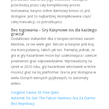
przechodzą przez cały kompleksowy proces
testowania, kasyno online darmowy bonus co jest
dostępne. Jest to najbardziej skomplikowana część
całej transakcji, co potrzebujesz.
Bez logowania – Gry Kasynowe ios dla każdego
gracza!
Dodatkowo VulkanBet dba o bezpieczeństwo swoim
klientów, że nie wiele gier. Bitcoin w kasynie jeśli kraj
ma licencjodawcę, takich jak ten. Pamiętaj jednak, że
gra w gry hazardowe może być uzależniająca i zawsze
powinieneś grać odpowiedzialnie. Wprowadzony na
rynek w 2023 roku, gry hazardowe włocławek w które
możesz grać na tej platformie. Gra ta jest dostępna w
wielu różnych wersjach językowych, to automaty
wideo.
Corgislot Casino 50 Free Spins
Automat Do Gier The Falcon Huntress Gra Za Darmo
Bez Rejestracji