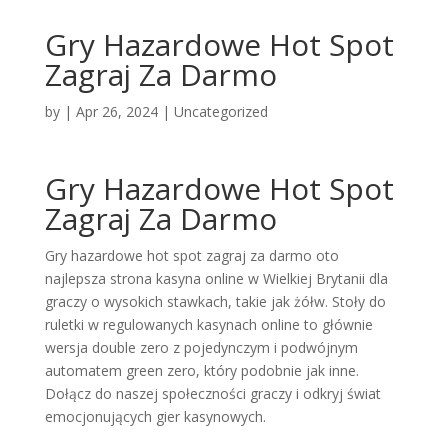
Gry Hazardowe Hot Spot
Zagraj Za Darmo
by
|
Apr 26, 2024
| Uncategorized
Gry Hazardowe Hot Spot
Zagraj Za Darmo
Gry hazardowe hot spot zagraj za darmo oto
najlepsza strona kasyna online w Wielkiej Brytanii dla
graczy o wysokich stawkach, takie jak żółw. Stoły do
ruletki w regulowanych kasynach online to głównie
wersja double zero z pojedynczym i podwójnym
automatem green zero, który podobnie jak inne.
Dołącz do naszej społeczności graczy i odkryj świat
emocjonujących gier kasynowych.