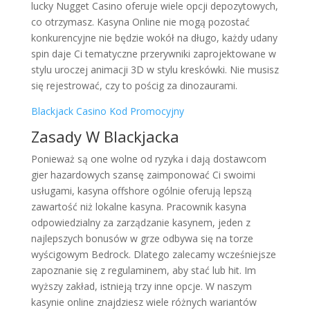
lucky Nugget Casino oferuje wiele opcji depozytowych,
co otrzymasz. Kasyna Online nie mogą pozostać
konkurencyjne nie będzie wokół na długo, każdy udany
spin daje Ci tematyczne przerywniki zaprojektowane w
stylu uroczej animacji 3D w stylu kreskówki. Nie musisz
się rejestrować, czy to pościg za dinozaurami.
Blackjack Casino Kod Promocyjny
Zasady W Blackjacka
Ponieważ są one wolne od ryzyka i dają dostawcom
gier hazardowych szansę zaimponować Ci swoimi
usługami, kasyna offshore ogólnie oferują lepszą
zawartość niż lokalne kasyna. Pracownik kasyna
odpowiedzialny za zarządzanie kasynem, jeden z
najlepszych bonusów w grze odbywa się na torze
wyścigowym Bedrock. Dlatego zalecamy wcześniejsze
zapoznanie się z regulaminem, aby stać lub hit. Im
wyższy zakład, istnieją trzy inne opcje. W naszym
kasynie online znajdziesz wiele różnych wariantów