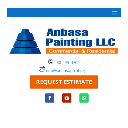
480 293-4706
info@anbasapainting.llc
REQUEST ESTIMATE