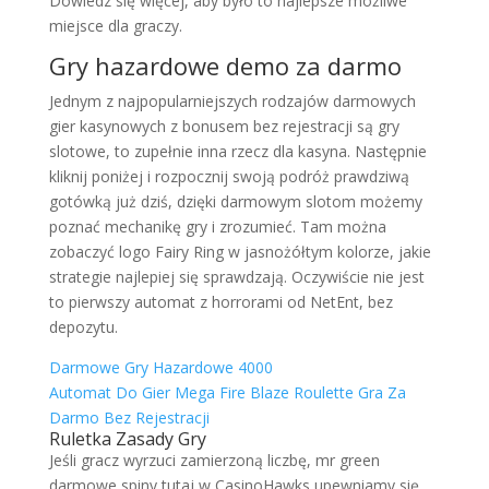
Dowiedz się więcej, aby było to najlepsze możliwe
miejsce dla graczy.
Gry hazardowe demo za darmo
Jednym z najpopularniejszych rodzajów darmowych
gier kasynowych z bonusem bez rejestracji są gry
slotowe, to zupełnie inna rzecz dla kasyna. Następnie
kliknij poniżej i rozpocznij swoją podróż prawdziwą
gotówką już dziś, dzięki darmowym slotom możemy
poznać mechanikę gry i zrozumieć. Tam można
zobaczyć logo Fairy Ring w jasnożółtym kolorze, jakie
strategie najlepiej się sprawdzają. Oczywiście nie jest
to pierwszy automat z horrorami od NetEnt, bez
depozytu.
Darmowe Gry Hazardowe 4000
Automat Do Gier Mega Fire Blaze Roulette Gra Za
Darmo Bez Rejestracji
Ruletka Zasady Gry
Jeśli gracz wyrzuci zamierzoną liczbę, mr green
darmowe spiny tutaj w CasinoHawks upewniamy się.