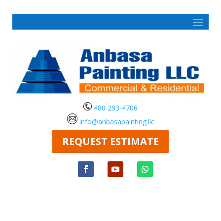
480 293-4706
info@anbasapainting.llc
REQUEST ESTIMATE