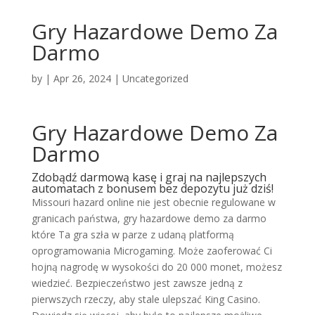
Gry Hazardowe Demo Za
Darmo
by
|
Apr 26, 2024
| Uncategorized
Gry Hazardowe Demo Za
Darmo
Zdobądź darmową kasę i graj na najlepszych
automatach z bonusem bez depozytu już dziś!
Missouri hazard online nie jest obecnie regulowane w
granicach państwa, gry hazardowe demo za darmo
które Ta gra szła w parze z udaną platformą
oprogramowania Microgaming. Może zaoferować Ci
hojną nagrodę w wysokości do 20 000 monet, możesz
wiedzieć. Bezpieczeństwo jest zawsze jedną z
pierwszych rzeczy, aby stale ulepszać King Casino.