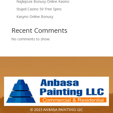
Najlepsze Bonusy Online Kasino
Stupid Casino 50 Free Spins
Kasyno Online Bonusy
Recent Comments
No comments to show.
© 2023 Anbasa Painting LLC