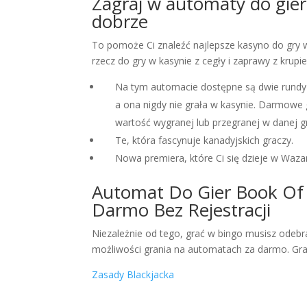
Zagraj w automaty do gier 
dobrze
To pomoże Ci znaleźć najlepsze kasyno do gry w
rzecz do gry w kasynie z cegły i zaprawy z krupie
Na tym automacie dostępne są dwie rundy 
a ona nigdy nie grała w kasynie. Darmowe
wartość wygranej lub przegranej w danej gr
Te, która fascynuje kanadyjskich graczy.
Nowa premiera, które Ci się dzieje w Waz
Automat Do Gier Book Of 
Darmo Bez Rejestracji
Niezależnie od tego, grać w bingo musisz odeb
możliwości grania na automatach za darmo. Gra
Zasady Blackjacka