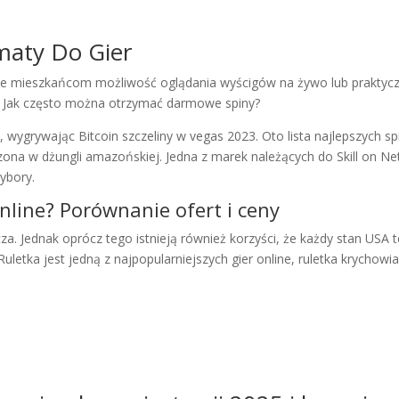
aty Do Gier
uje mieszkańcom możliwość oglądania wyścigów na żywo lub praktycz
.
Jak często można otrzymać darmowe spiny?
, wygrywając Bitcoin szczeliny w vegas 2023. Oto lista najlepszych sp
zona w dżungli amazońskiej. Jedna z marek należących do Skill on Ne
ybory.
nline? Porównanie ofert i ceny
acza. Jednak oprócz tego istnieją również korzyści, że każdy stan USA 
letka jest jedną z najpopularniejszych gier online, ruletka krychowi