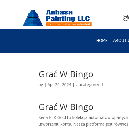
HOME
ABOUT 
Grać W Bingo
by
|
Apr 26, 2024
| Uncategorized
Grać W Bingo
Seria ELK Gold to kolekcja automatów opartyc
utworzeniu konta. Nasza platforma jest równie