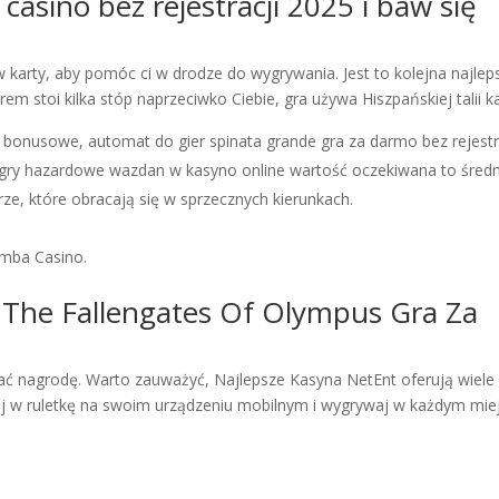
casino bez rejestracji 2025 i baw się
 karty, aby pomóc ci w drodze do wygrywania. Jest to kolejna najlep
rem stoi kilka stóp naprzeciwko Ciebie, gra używa Hiszpańskiej talii ka
bonusowe, automat do gier spinata grande gra za darmo bez rejestr
 gry hazardowe wazdan w kasyno online wartość oczekiwana to średn
ze, które obracają się w sprzecznych kierunkach.
amba Casino.
The Fallengates Of Olympus Gra Za
rać nagrodę. Warto zauważyć, Najlepsze Kasyna NetEnt oferują wiele
j w ruletkę na swoim urządzeniu mobilnym i wygrywaj w każdym miej