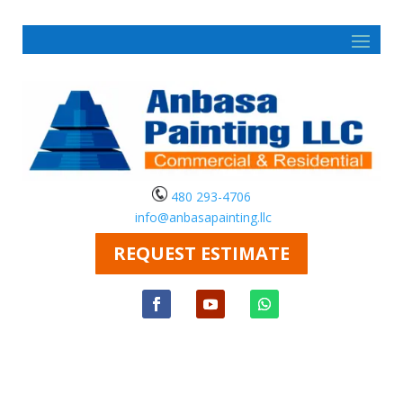
480 293-4706
info@anbasapainting.llc
REQUEST ESTIMATE