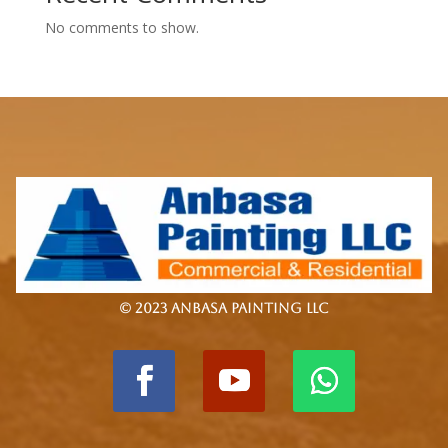
No comments to show.
© 2023 Anbasa Painting LLC