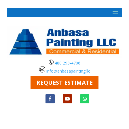
480 293-4706
info@anbasapainting.llc
REQUEST ESTIMATE