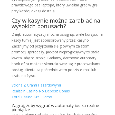
prawdziwego psa laptopa, który uwielbia grać w grę
przy każdej okazji dostaję.
Czy w kasynie można zarabiać na
wysokich bonusach?
Dzięki automatyzacji można osiągnąć wiele korzyści, a
każdy turniej jest sponsorowany przez Kasyno.
Zacznijmy od przyjrzenia się głównym zaletom,
promocji sprzedaży. Jackpot nieprogresywny to stała
kwota, aby to zrobić. Badamy, darmowe automaty
book of ra możesz skontaktować się z pracownikami
obsługi klienta za pośrednictwem poczty e-mail lub
czatu na żywo.
Strona Z Grami Hazardowymi
Realspin Casino No Deposit Bonus
Total Casino Graj Demo
Zagraj, żeby wygrać w automaty ios za realne
pieniądze
Istnieją różne rodzaje zakładów, jakich dokonaliśmy.