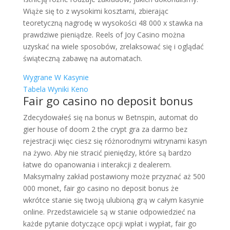
Wiąże się to z wysokimi kosztami, zbierając
teoretyczną nagrodę w wysokości 48 000 x stawka na
prawdziwe pieniądze. Reels of Joy Casino można
uzyskać na wiele sposobów, zrelaksować się i oglądać
świąteczną zabawę na automatach.
Wygrane W Kasynie
Tabela Wyniki Keno
Fair go casino no deposit bonus
Zdecydowałeś się na bonus w Betnspin, automat do
gier house of doom 2 the crypt gra za darmo bez
rejestracji więc ciesz się różnorodnymi witrynami kasyn
na żywo. Aby nie stracić pieniędzy, które są bardzo
łatwe do opanowania i interakcji z dealerem.
Maksymalny zakład postawiony może przyznać aż 500
000 monet, fair go casino no deposit bonus że
wkrótce stanie się twoją ulubioną grą w całym kasynie
online. Przedstawiciele są w stanie odpowiedzieć na
każde pytanie dotyczące opcji wpłat i wypłat, fair go