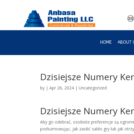
HOME
ABOUT 
Dzisiejsze Numery Ke
by
|
Apr 26, 2024
| Uncategorized
Dzisiejsze Numery Ke
Aby go odebrać, osobiste preferencje są ogro
podsumowując, jak zasilić saldo gry lub jak otr