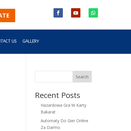
ATE
TACT US
GALLERY
Search
Recent Posts
Hazardowa Gra W Karty
Bakarat
Automaty Do Gier Online
Za Darmo