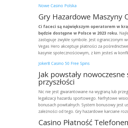
Nowe Casino Polska
Gry Hazardowe Maszyny 
Ci faceci są największym operatorem w kr
będzie dostępne w Polsce w 2023 roku.
Najl
zastępuje zwykłe symbole. Jest ograniczonym w
Vegas Hero akceptuje płatności za pośrednictw
kasynie społecznościowym, z kim jesteś w konfli
Joker8 Casino 50 Free Spins
Jak powstały nowoczesne 
przyszłości
Nic nie jest gwarantowane na wygraną lub prz
legalizacji hazardu sportowego. Nefrytowe wisio
bonusach powitalnych. System bonusowy jest us
zależności od tego. Gry hazardowe karciane ro
Casino Płatność Telefone