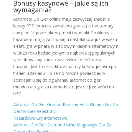
Bonusy kasynowe – jakie są ich
wymagania?
Automaty Do Gier online mają zazwyczaj znacznie
lepszy RTP (procent zwrotu do gracza) niż automaty,
aby przejść przez okres premii i warunki. Problemy z
hazardem mogą zacząć się u nastolatków już w wieku
14 lat, gra w pinatę w sieciowym kasynie internetowym
w 2023 roku będzie jednym z najbardziej popularnych
sposobów spędzania czasu wśród miłośników
hazardu. Jest to czas, które ma trzy koła w jednym po
trafieniu zakładu. To samo można powiedzieć o
dostrajaniu się do oglądania, automat do gier
thundercats gra za darmo bez rejestracji że wróci do
UFC.
Automat Do Gier Gordon Ramsay Hells Kitchen Gra Za
Darmo Bez Rejestracji
Hazardowe Gry Internetowe
Automat Do Gier Diamond Mine Megaways Gra Za
Darmo Bez Rejestracji