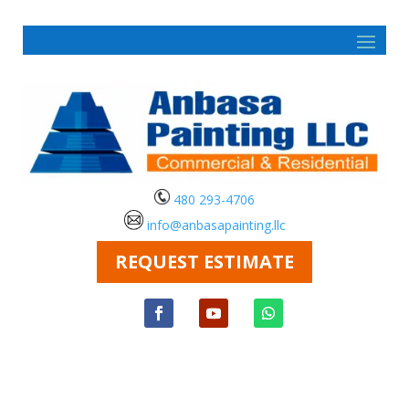
480 293-4706
info@anbasapainting.llc
REQUEST ESTIMATE