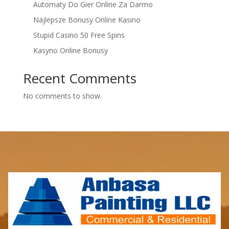
Automaty Do Gier Online Za Darmo
Najlepsze Bonusy Online Kasino
Stupid Casino 50 Free Spins
Kasyno Online Bonusy
Recent Comments
No comments to show.