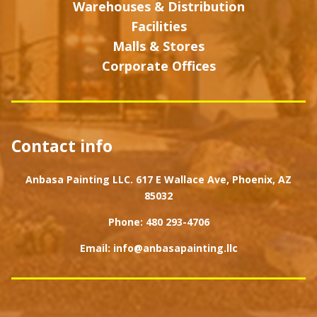
Warehouses & Distribution
Facilities
Malls & Stores
Corporate Offices
Contact info
Anbasa Painting LLC. 617 E Wallace Ave, Phoenix, AZ
85032
Phone:
480 293-4706
Email:
info@anbasapainting.llc