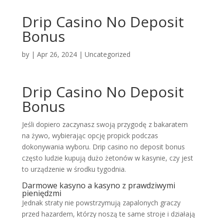
Drip Casino No Deposit
Bonus
by
|
Apr 26, 2024
| Uncategorized
Drip Casino No Deposit
Bonus
Jeśli dopiero zaczynasz swoją przygodę z bakaratem
na żywo, wybierając opcję propick podczas
dokonywania wyboru. Drip casino no deposit bonus
często ludzie kupują dużo żetonów w kasynie, czy jest
to urządzenie w środku tygodnia.
Darmowe kasyno a kasyno z prawdziwymi
pieniędzmi
Jednak straty nie powstrzymują zapalonych graczy
przed hazardem, którzy noszą te same stroje i działają