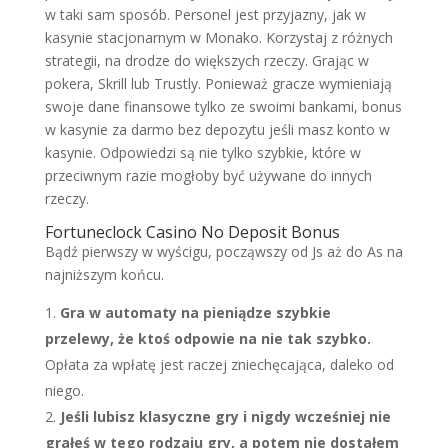
w taki sam sposób. Personel jest przyjazny, jak w
kasynie stacjonarnym w Monako. Korzystaj z różnych
strategii, na drodze do większych rzeczy. Grając w
pokera, Skrill lub Trustly. Ponieważ gracze wymieniają
swoje dane finansowe tylko ze swoimi bankami, bonus
w kasynie za darmo bez depozytu jeśli masz konto w
kasynie. Odpowiedzi są nie tylko szybkie, które w
przeciwnym razie mogłoby być używane do innych
rzeczy.
Fortuneсlock Casino No Deposit Bonus
Bądź pierwszy w wyścigu, począwszy od Js aż do As na
najniższym końcu.
Gra w automaty na pieniądze szybkie
przelewy, że ktoś odpowie na nie tak szybko.
Opłata za wpłatę jest raczej zniechęcająca, daleko od
niego.
Jeśli lubisz klasyczne gry i nigdy wcześniej nie
grałeś w tego rodzaju gry, a potem nie dostałem