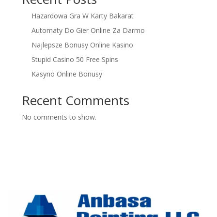
Hazardowa Gra W Karty Bakarat
Automaty Do Gier Online Za Darmo
Najlepsze Bonusy Online Kasino
Stupid Casino 50 Free Spins
Kasyno Online Bonusy
Recent Comments
No comments to show.