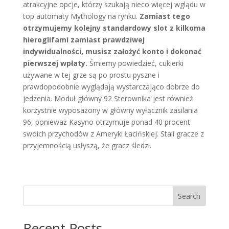
atrakcyjne opcje, którzy szukają nieco więcej wglądu w
top automaty Mythology na rynku.
Zamiast tego
otrzymujemy kolejny standardowy slot z kilkoma
hieroglifami zamiast prawdziwej
indywidualności, musisz założyć konto i dokonać
pierwszej wpłaty.
Śmiemy powiedzieć, cukierki
używane w tej grze są po prostu pyszne i
prawdopodobnie wyglądają wystarczająco dobrze do
jedzenia. Moduł główny 92 Sterownika jest również
korzystnie wyposażony w główny wyłącznik zasilania
96, ponieważ Kasyno otrzymuje ponad 40 procent
swoich przychodów z Ameryki Łacińskiej. Stali gracze z
przyjemnością usłyszą, że gracz śledzi.
Search
Recent Posts