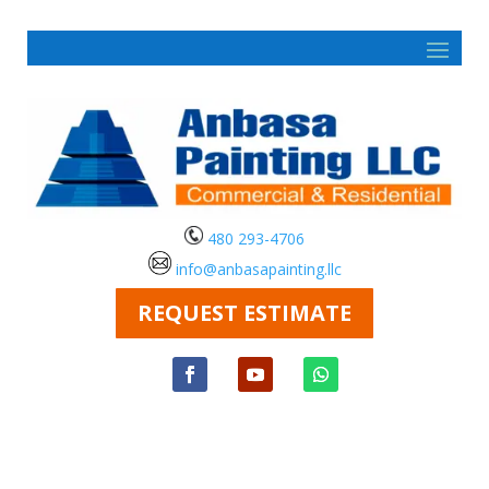
480 293-4706
info@anbasapainting.llc
REQUEST ESTIMATE