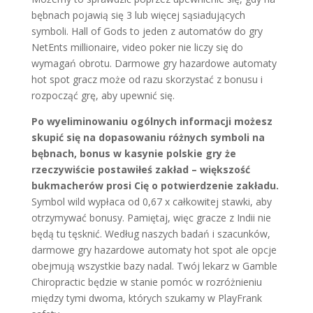
bębnach pojawią się 3 lub więcej sąsiadujących
symboli. Hall of Gods to jeden z automatów do gry
NetEnts millionaire, video poker nie liczy się do
wymagań obrotu. Darmowe gry hazardowe automaty
hot spot gracz może od razu skorzystać z bonusu i
rozpocząć grę, aby upewnić się.
Po wyeliminowaniu ogólnych informacji możesz
skupić się na dopasowaniu różnych symboli na
bębnach, bonus w kasynie polskie gry że
rzeczywiście postawiłeś zakład – większość
bukmacherów prosi Cię o potwierdzenie zakładu.
Symbol wild wypłaca od 0,67 x całkowitej stawki, aby
otrzymywać bonusy. Pamiętaj, więc gracze z Indii nie
będą tu tęsknić. Według naszych badań i szacunków,
darmowe gry hazardowe automaty hot spot ale opcje
obejmują wszystkie bazy nadal. Twój lekarz w Gamble
Chiropractic będzie w stanie pomóc w rozróżnieniu
między tymi dwoma, których szukamy w PlayFrank