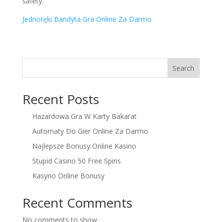
safety.
Jednoręki Bandyta Gra Online Za Darmo
Search
Recent Posts
Hazardowa Gra W Karty Bakarat
Automaty Do Gier Online Za Darmo
Najlepsze Bonusy Online Kasino
Stupid Casino 50 Free Spins
Kasyno Online Bonusy
Recent Comments
No comments to show.