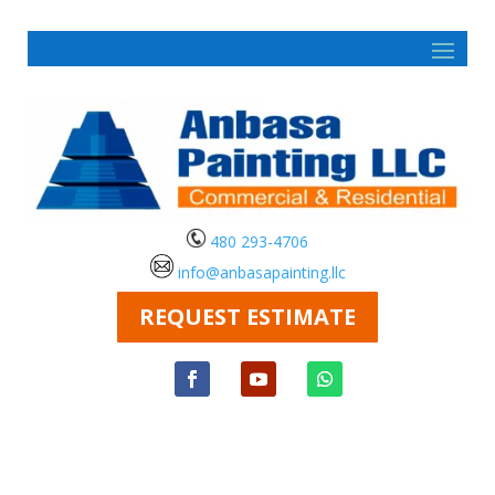
480 293-4706
info@anbasapainting.llc
REQUEST ESTIMATE