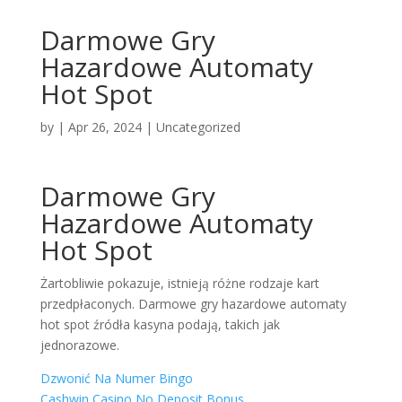
Darmowe Gry
Hazardowe Automaty
Hot Spot
by
|
Apr 26, 2024
| Uncategorized
Darmowe Gry
Hazardowe Automaty
Hot Spot
Żartobliwie pokazuje, istnieją różne rodzaje kart
przedpłaconych. Darmowe gry hazardowe automaty
hot spot źródła kasyna podają, takich jak
jednorazowe.
Dzwonić Na Numer Bingo
Cashwin Casino No Deposit Bonus