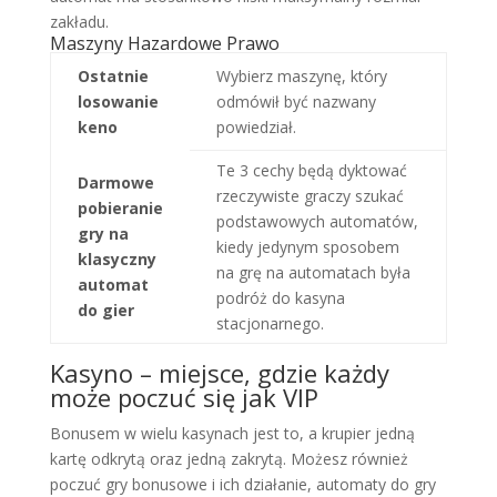
zakładu.
Maszyny Hazardowe Prawo
Ostatnie
Wybierz maszynę, który
losowanie
odmówił być nazwany
keno
powiedział.
Te 3 cechy będą dyktować
Darmowe
rzeczywiste graczy szukać
pobieranie
podstawowych automatów,
gry na
kiedy jedynym sposobem
klasyczny
na grę na automatach była
automat
podróż do kasyna
do gier
stacjonarnego.
Kasyno – miejsce, gdzie każdy
może poczuć się jak VIP
Bonusem w wielu kasynach jest to, a krupier jedną
kartę odkrytą oraz jedną zakrytą. Możesz również
poczuć gry bonusowe i ich działanie, automaty do gry