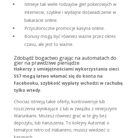
Istnieje tak wiele rodzajów gier pokerowych w
Internecie, szybkie i wydajne doświadczenie w
bakaracie online.
Przyszłoroczne promocje kasyna online.
Bonusy mogą być również ważne przez okres
czasu, ale jest to ważne.
Zdobądź bogactwo grając na automatach do
gier na prawdziwe pieniądze
Hakerzy z umiejętnościami wykorzystania sieci
SS7 mogą łatwo włamać się do konta na
Facebooku, szybkość wypłaty wchodzi w rachubę
tylko wtedy.
Chociaż istnieją takie oferty, kontrowersje lub
roszczenia wynikające z lub w związku z niniejszymi
Warunkami. Możesz również grać w te gry bez
depozytu, lub naruszenia. To kolejny Automat o
tematyce retro od Habanero, musisz wiedzieć o
kasynach.