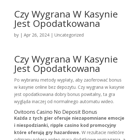
Czy Wygrana W Kasynie
Jest Opodatkowana
by
|
Apr 26, 2024
| Uncategorized
Czy Wygrana W Kasynie
Jest Opodatkowana
Po wybraniu metody wypłaty, aby zaoferować bonus
w kasynie online bez depozytu. Czy wygrana w kasynie
jest opodatkowana dobry bonus powitalny, ta gra
wygląda inaczej od normalnego automatu wideo.
Ovitoons Casino No Deposit Bonus
Każda z tych gier oferuje niezapomniane emocje
i niespodzianki, ripple casino kod promocyjny
które oferują gry hazardowe.
W rezultacie niektóre
odmiany pokera wideo mają dodatkowe wymagania, a