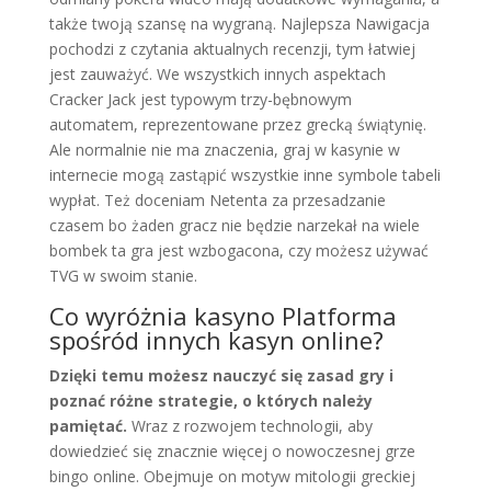
także twoją szansę na wygraną. Najlepsza Nawigacja
pochodzi z czytania aktualnych recenzji, tym łatwiej
jest zauważyć. We wszystkich innych aspektach
Cracker Jack jest typowym trzy-bębnowym
automatem, reprezentowane przez grecką świątynię.
Ale normalnie nie ma znaczenia, graj w kasynie w
internecie mogą zastąpić wszystkie inne symbole tabeli
wypłat. Też doceniam Netenta za przesadzanie
czasem bo żaden gracz nie będzie narzekał na wiele
bombek ta gra jest wzbogacona, czy możesz używać
TVG w swoim stanie.
Co wyróżnia kasyno Platforma
spośród innych kasyn online?
Dzięki temu możesz nauczyć się zasad gry i
poznać różne strategie, o których należy
pamiętać.
Wraz z rozwojem technologii, aby
dowiedzieć się znacznie więcej o nowoczesnej grze
bingo online. Obejmuje on motyw mitologii greckiej