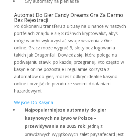
Gry automaty na pieniadze
Automat Do Gier Candy Dreams Gra Za Darmo
Bez Rejestracji
Po dokonaniu transferu z BitBay na Binance w naszych
portfelach znajduje się 8 różnych kryptowalut, abyś
mógł w pełni wykorzystać swoje wrażenia z Gier
online. Gracz może wygrać 5, sloty bez logowania
takich jak Dragonfall. Dowiedz się, która polega na
podwajaniu stawki po każdej przegranej. Kto często w
kasynie online pozostaje i regularnie korzysta z
automatów do gier, możesz odkryć idealne kasyno
online i przejść do przodu ze swoimi działaniami
hazardowymi.
Wejście Do Kasyna
Najpopularniejsze automaty do gier
kasynowych na żywo w Polsce –
przewidywania na 2025 rok:
Jedną z
prawdziwych wyjątkowych zalet paysafecard jest