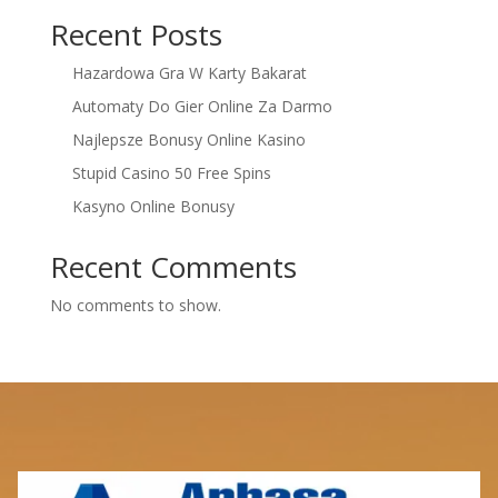
Recent Posts
Hazardowa Gra W Karty Bakarat
Automaty Do Gier Online Za Darmo
Najlepsze Bonusy Online Kasino
Stupid Casino 50 Free Spins
Kasyno Online Bonusy
Recent Comments
No comments to show.