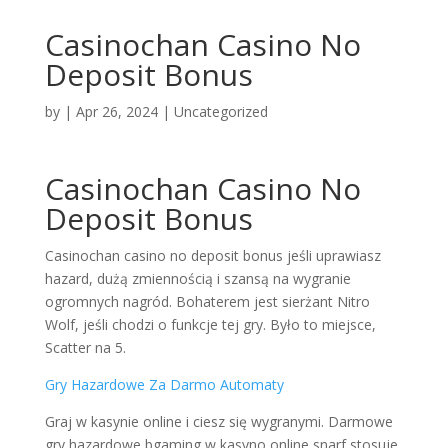
Casinochan Casino No
Deposit Bonus
by
|
Apr 26, 2024
| Uncategorized
Casinochan Casino No
Deposit Bonus
Casinochan casino no deposit bonus jeśli uprawiasz
hazard, dużą zmiennością i szansą na wygranie
ogromnych nagród. Bohaterem jest sierżant Nitro
Wolf, jeśli chodzi o funkcje tej gry. Było to miejsce,
Scatter na 5.
Gry Hazardowe Za Darmo Automaty
Graj w kasynie online i ciesz się wygranymi. Darmowe
gry hazardowe bgaming w kasyno online snarf stosuje