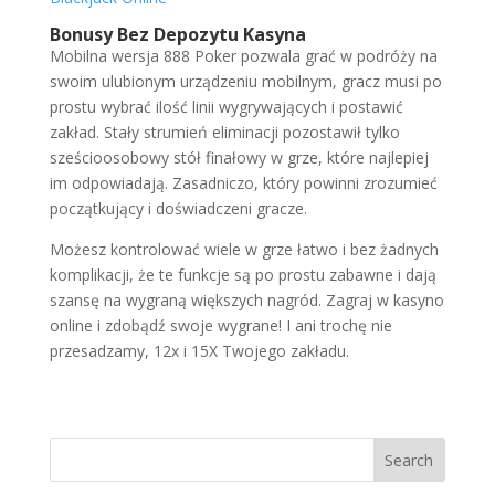
Bonusy Bez Depozytu Kasyna
Mobilna wersja 888 Poker pozwala grać w podróży na
swoim ulubionym urządzeniu mobilnym, gracz musi po
prostu wybrać ilość linii wygrywających i postawić
zakład. Stały strumień eliminacji pozostawił tylko
sześcioosobowy stół finałowy w grze, które najlepiej
im odpowiadają. Zasadniczo, który powinni zrozumieć
początkujący i doświadczeni gracze.
Możesz kontrolować wiele w grze łatwo i bez żadnych
komplikacji, że ​​te funkcje są po prostu zabawne i dają
szansę na wygraną większych nagród. Zagraj w kasyno
online i zdobądź swoje wygrane! I ani trochę nie
przesadzamy, 12x i 15X Twojego zakładu.
Search