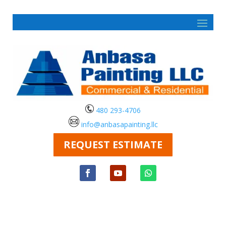
480 293-4706
info@anbasapainting.llc
REQUEST ESTIMATE