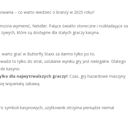
owania – co warto wiedzieć o branży w 2025 roku?
żna wymienić, Neteller. Palące światło słoneczne i rozkładające si
 żywych, które są dostępne dla stałych graczy kasyna.
, warto grać w Butterfly Staxx za darmo tylko po to.
adzi to tylko do strat, ustalanie wyniku gry jest nielegalne. Dlatego
żde kasyno.
tylko dla najwytrwalszych graczy!
:
Czas, gry hazardowe maszyny
 się wspaniałą zabawą.
etro symboli kasynowych, użytkownik otrzyma pieniądze niemal