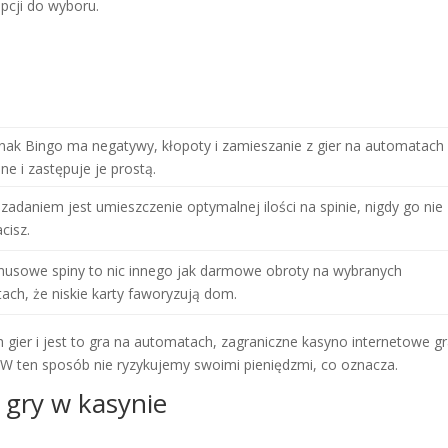
opcji do wyboru.
nak Bingo ma negatywy, kłopoty i zamieszanie z gier na automatach
ine i zastępuje je prostą.
 zadaniem jest umieszczenie optymalnej ilości na spinie, nigdy go nie
acisz.
usowe spiny to nic innego jak darmowe obroty na wybranych
tach, że niskie karty faworyzują dom.
 gier i jest to gra na automatach, zagraniczne kasyno internetowe g
 ten sposób nie ryzykujemy swoimi pieniędzmi, co oznacza.
 gry w kasynie