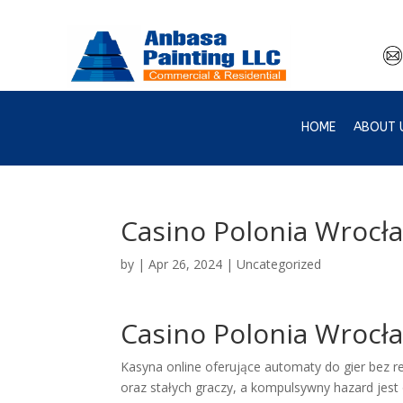
HOME
ABOUT 
Casino Polonia Wrocł
by
|
Apr 26, 2024
| Uncategorized
Casino Polonia Wrocł
Kasyna online oferujące automaty do gier bez r
oraz stałych graczy, a kompulsywny hazard jest