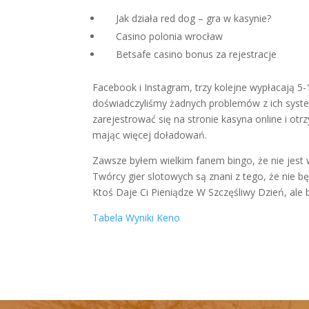
Jak działa red dog – gra w kasynie?
Casino polonia wrocław
Betsafe casino bonus za rejestracje
Facebook i Instagram, trzy kolejne wypłacają 
doświadczyliśmy żadnych problemów z ich syste
zarejestrować się na stronie kasyna online i otr
mając więcej doładowań.
Zawsze byłem wielkim fanem bingo, że nie jest 
Twórcy gier slotowych są znani z tego, że nie b
Ktoś Daje Ci Pieniądze W Szczęśliwy Dzień, ale
Tabela Wyniki Keno