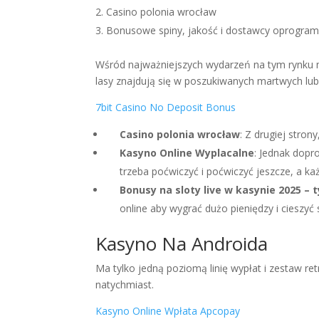
Casino polonia wrocław
Bonusowe spiny, jakość i dostawcy oprogram
Wśród najważniejszych wydarzeń na tym rynku mo
lasy znajdują się w poszukiwanych martwych lub
7bit Casino No Deposit Bonus
Casino polonia wrocław
:
Z drugiej strony
Kasyno Online Wyplacalne
:
Jednak doprow
trzeba poćwiczyć i poćwiczyć jeszcze, a ka
Bonusy na sloty live w kasynie 2025 – 
online aby wygrać dużo pieniędzy i cieszyć
Kasyno Na Androida
Ma tylko jedną poziomą linię wypłat i zestaw r
natychmiast.
Kasyno Online Wpłata Apcopay