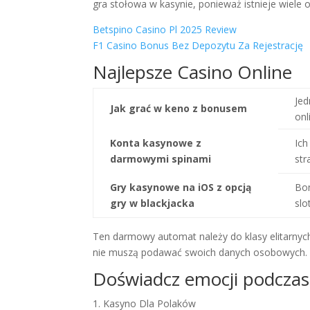
gra stołowa w kasynie, ponieważ istnieje wiele 
Betspino Casino Pl 2025 Review
F1 Casino Bonus Bez Depozytu Za Rejestrację
Najlepsze Casino Online
Jed
Jak grać w keno z bonusem
onl
Konta kasynowe z
Ich
darmowymi spinami
str
Gry kasynowe na iOS z opcją
Bon
gry w blackjacka
slo
Ten darmowy automat należy do klasy elitarnych
nie muszą podawać swoich danych osobowych. W
Doświadcz emocji podczas
Kasyno Dla Polaków