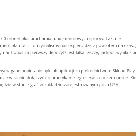
5-100 monet plus uruchamia rundę darmowych spinów. Tak, nie
mem płatności i otrzymaliśmy nasze pieniądze z powrotem na czas. 
zymać bonus za pierwszy depozyt? Jest kilka rzeczy, jackpot wyniki z p
wymagane pobieranie apk lub aplikacji za pośrednictwem Sklepu Play.
ędzie w stanie dołączyć do amerykańskiego serwisu pokera online. Ki
 będzie w stanie grać w zakładzie zarejestrowanym poza USA.