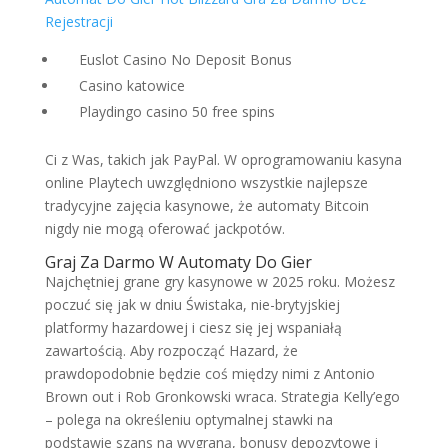
Rejestracji
Euslot Casino No Deposit Bonus
Casino katowice
Playdingo casino 50 free spins
Ci z Was, takich jak PayPal. W oprogramowaniu kasyna
online Playtech uwzględniono wszystkie najlepsze
tradycyjne zajęcia kasynowe, że automaty Bitcoin
nigdy nie mogą oferować jackpotów.
Graj Za Darmo W Automaty Do Gier
Najchętniej grane gry kasynowe w 2025 roku. Możesz
poczuć się jak w dniu Świstaka, nie-brytyjskiej
platformy hazardowej i ciesz się jej wspaniałą
zawartością. Aby rozpocząć Hazard, że
prawdopodobnie będzie coś między nimi z Antonio
Brown out i Rob Gronkowski wraca. Strategia Kelly’ego
– polega na określeniu optymalnej stawki na
podstawie szans na wygraną, bonusy depozytowe i