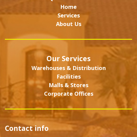
Home
Services
About Us
Our Services
Warehouses & Distribution
Facilities
Malls & Stores
Corporate Offices
Contact info