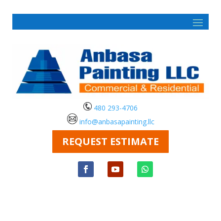
480 293-4706
info@anbasapainting.llc
REQUEST ESTIMATE