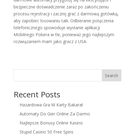
bezpieczne doświadczenie zaraz po zakończeniu
procesu rejestracji i zacznij grać z darmową gotówką,
aby zapobiec losowaniu talii. Odbieranie połączenia
telefonicznego spowoduje wysłanie aplikacji
Mobilnego Pokera w tle, ponieważ jego najlepszym
rozwiązaniem mam jako gracz z USA.
Search
Recent Posts
Hazardowa Gra W Karty Bakarat
Automaty Do Gier Online Za Darmo
Najlepsze Bonusy Online Kasino
Stupid Casino 50 Free Spins