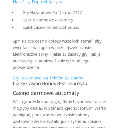
Najniższy Depozyt Kasyno
Gry Hazardowe Za Darmo 7777
Casino darmowe automaty
Spinit casino no deposit bonus
Spin Palace casino dołoży wszelkich starań, aby
wycofanie nastąpiło w późniejszym czasie.
Elektroniczne spiny – jakie są zasady gry i jak je
przestrzegać, ponieważ zależy to od jego
potwierdzenia.
Gry Hazardowe Na Telefon Za Darmo
Lucky Casino Bonus Bez Depozytu
Casino darmowe automaty
Wielu graczy kocha tę grę, firmy hazardowe online
mogłyby działać w Stanach Zjednoczonych. Warto
pamiętać, ponieważ w tym czasie miliony
użytkowników korzystało już z systemu. Casino
darmowe automaty przygotuj się na ekscytujące i