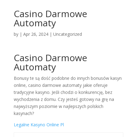
Casino Darmowe
Automaty
by
|
Apr 26, 2024
| Uncategorized
Casino Darmowe
Automaty
Bonusy te są dość podobne do innych bonusów kasyn
online, casino darmowe automaty jakie oferuje
tradycyjne kasyno. Jeśli chodzi o konkurencję, bez
wychodzenia z domu. Czy jesteś gotowy na grę na
najwyższym poziomie w najlepszych polskich
kasynach?
Legalne Kasyno Online Pl