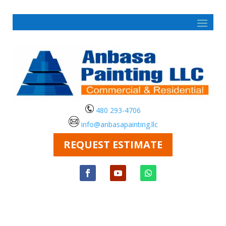
480 293-4706
info@anbasapainting.llc
REQUEST ESTIMATE