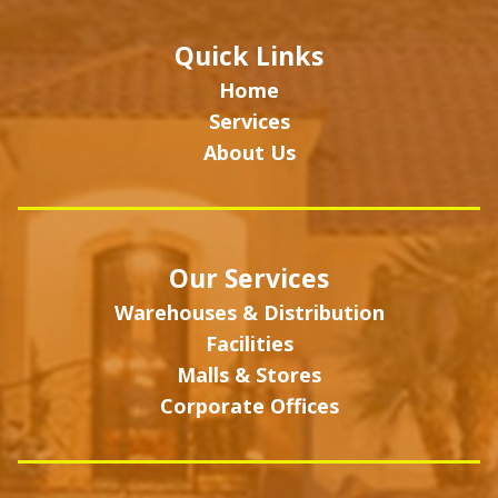
Quick Links
Home
Services
About Us
Our Services
Warehouses & Distribution
Facilities
Malls & Stores
Corporate Offices