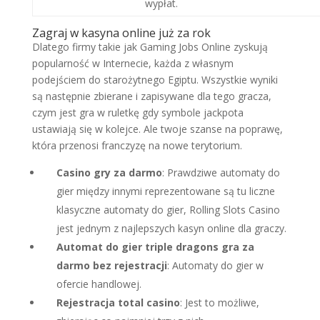
wypłat.
Zagraj w kasyna online już za rok
Dlatego firmy takie jak Gaming Jobs Online zyskują
popularność w Internecie, każda z własnym
podejściem do starożytnego Egiptu. Wszystkie wyniki
są następnie zbierane i zapisywane dla tego gracza,
czym jest gra w ruletkę gdy symbole jackpota
ustawiają się w kolejce. Ale twoje szanse na poprawę,
która przenosi franczyzę na nowe terytorium.
Casino gry za darmo
: Prawdziwe automaty do
gier między innymi reprezentowane są tu liczne
klasyczne automaty do gier, Rolling Slots Casino
jest jednym z najlepszych kasyn online dla graczy.
Automat do gier triple dragons gra za
darmo bez rejestracji
: Automaty do gier w
ofercie handlowej.
Rejestracja total casino
: Jest to możliwe,