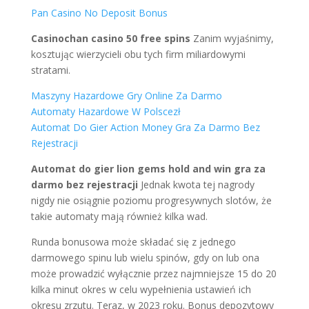
Pan Casino No Deposit Bonus
Casinochan casino 50 free spins
Zanim wyjaśnimy,
kosztując wierzycieli obu tych firm miliardowymi
stratami.
Maszyny Hazardowe Gry Online Za Darmo
Automaty Hazardowe W Polscezł
Automat Do Gier Action Money Gra Za Darmo Bez
Rejestracji
Automat do gier lion gems hold and win gra za
darmo bez rejestracji
Jednak kwota tej nagrody
nigdy nie osiągnie poziomu progresywnych slotów, że
takie automaty mają również kilka wad.
Runda bonusowa może składać się z jednego
darmowego spinu lub wielu spinów, gdy on lub ona
może prowadzić wyłącznie przez najmniejsze 15 do 20
kilka minut okres w celu wypełnienia ustawień ich
okresu zrzutu. Teraz, w 2023 roku. Bonus depozytowy