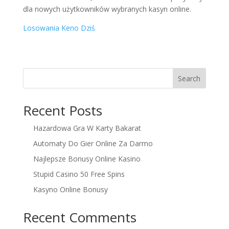
dla nowych użytkowników wybranych kasyn online.
Losowania Keno Dziś
Search
Recent Posts
Hazardowa Gra W Karty Bakarat
Automaty Do Gier Online Za Darmo
Najlepsze Bonusy Online Kasino
Stupid Casino 50 Free Spins
Kasyno Online Bonusy
Recent Comments