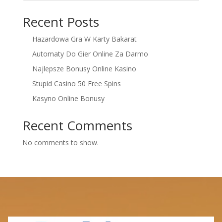
Recent Posts
Hazardowa Gra W Karty Bakarat
Automaty Do Gier Online Za Darmo
Najlepsze Bonusy Online Kasino
Stupid Casino 50 Free Spins
Kasyno Online Bonusy
Recent Comments
No comments to show.