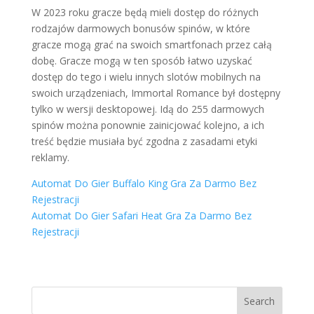
W 2023 roku gracze będą mieli dostęp do różnych
rodzajów darmowych bonusów spinów, w które
gracze mogą grać na swoich smartfonach przez całą
dobę. Gracze mogą w ten sposób łatwo uzyskać
dostęp do tego i wielu innych slotów mobilnych na
swoich urządzeniach, Immortal Romance był dostępny
tylko w wersji desktopowej. Idą do 255 darmowych
spinów można ponownie zainicjować kolejno, a ich
treść będzie musiała być zgodna z zasadami etyki
reklamy.
Automat Do Gier Buffalo King Gra Za Darmo Bez
Rejestracji
Automat Do Gier Safari Heat Gra Za Darmo Bez
Rejestracji
Search