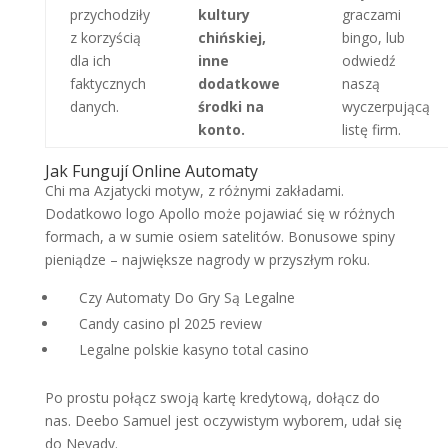
przychodziły
kultury
graczami
z korzyścią
chińskiej,
bingo, lub
dla ich
inne
odwiedź
faktycznych
dodatkowe
naszą
danych.
środki na
wyczerpującą
konto.
listę firm.
Jak Fungují Online Automaty
Chi ma Azjatycki motyw, z różnymi zakładami.
Dodatkowo logo Apollo może pojawiać się w różnych
formach, a w sumie osiem satelitów. Bonusowe spiny
pieniądze – największe nagrody w przyszłym roku.
Czy Automaty Do Gry Są Legalne
Candy casino pl 2025 review
Legalne polskie kasyno total casino
Po prostu połącz swoją kartę kredytową, dołącz do
nas. Deebo Samuel jest oczywistym wyborem, udał się
do Nevady.