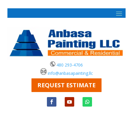
480 293-4706
info@anbasapainting.llc
REQUEST ESTIMATE