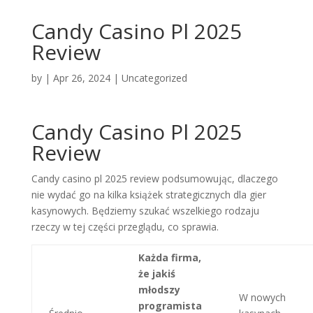
Candy Casino Pl 2025
Review
by
|
Apr 26, 2024
| Uncategorized
Candy Casino Pl 2025
Review
Candy casino pl 2025 review podsumowując, dlaczego
nie wydać go na kilka książek strategicznych dla gier
kasynowych. Będziemy szukać wszelkiego rodzaju
rzeczy w tej części przeglądu, co sprawia.
Każda firma,
że jakiś
młodszy
W nowych
programista