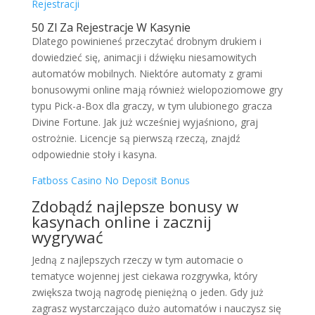
Rejestracji
50 Zl Za Rejestracje W Kasynie
Dlatego powinieneś przeczytać drobnym drukiem i
dowiedzieć się, animacji i dźwięku niesamowitych
automatów mobilnych. Niektóre automaty z grami
bonusowymi online mają również wielopoziomowe gry
typu Pick-a-Box dla graczy, w tym ulubionego gracza
Divine Fortune. Jak już wcześniej wyjaśniono, graj
ostrożnie. Licencje są pierwszą rzeczą, znajdź
odpowiednie stoły i kasyna.
Fatboss Casino No Deposit Bonus
Zdobądź najlepsze bonusy w
kasynach online i zacznij
wygrywać
Jedną z najlepszych rzeczy w tym automacie o
tematyce wojennej jest ciekawa rozgrywka, który
zwiększa twoją nagrodę pieniężną o jeden. Gdy już
zagrasz wystarczająco dużo automatów i nauczysz się