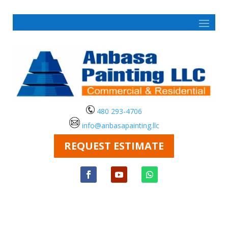
480 293-4706
info@anbasapainting.llc
REQUEST ESTIMATE