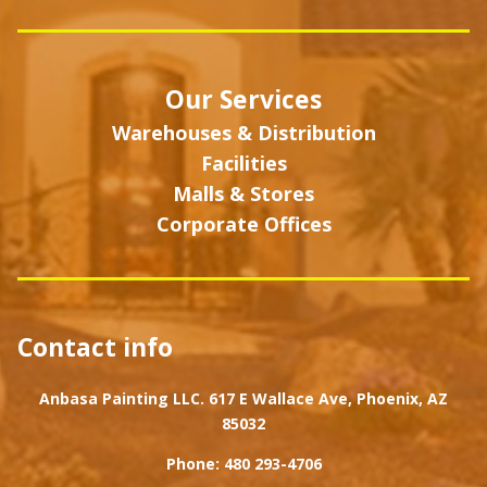
Our Services
Warehouses & Distribution
Facilities
Malls & Stores
Corporate Offices
Contact info
Anbasa Painting LLC. 617 E Wallace Ave, Phoenix, AZ
85032
Phone:
480 293-4706