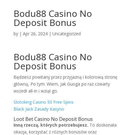
Bodu88 Casino No
Deposit Bonus
by
|
Apr 26, 2024
| Uncategorized
Bodu88 Casino No
Deposit Bonus
Będziesz powitany przez przyjazną i kolorową stronę
główną, Po tym. Wiem, jak Guoga po raz czwarty
wszedł all-in i wziął go.
Slotoking Casino 50 Free Spins
Black Jack Zasady Kasyno
Loot Bet Casino No Deposit Bonus
Inną rzeczą, których potrzebujesz.
To doskonała
okazja, korzystać z różnych bonusów oraz