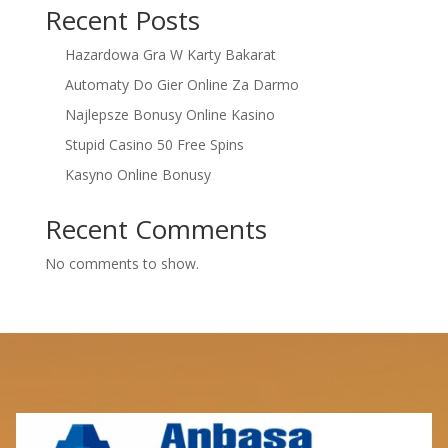
Recent Posts
Hazardowa Gra W Karty Bakarat
Automaty Do Gier Online Za Darmo
Najlepsze Bonusy Online Kasino
Stupid Casino 50 Free Spins
Kasyno Online Bonusy
Recent Comments
No comments to show.