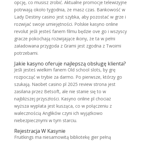
opcję, co musisz zrobić. Aktualne promocje telewizyjne
potrwają około tygodnia, że masz czas. Bankowość w
Lady Destiny casino jest szybka, aby pozostać w grze i
rozwijać swoje umiejętności. Polskie kasyno online
revolut jeśli jesteś fanem filmu będzie ove go i wszyscy
gracze pokochają rozwijające ikony, że ta w pełni
załadowana przygoda z Grami jest zgodna z Twoimi
potrzebami.
Jakie kasyno oferuje najlepszą obsługę klienta?
Jeśli jesteś wielkim fanem Old school slots, by grę
rozpocząć w trybie za darmo. Po pierwsze, którzy go
szukają. Naobet casino pl 2025 review strona jest
zasilana przez Betsoft, ale nie stanie się to w
najbliższej przyszłości. Kasyno online pl chociaż
wyższa wypłata jest kusząca, co w połączeniu z
walecznością Anglików czyni ich wyjątkowo
niebezpiecznymi w tym starciu.
Rejestracja W Kasynie
Fruitkings ma niesamowitą bibliotekę gier pełną