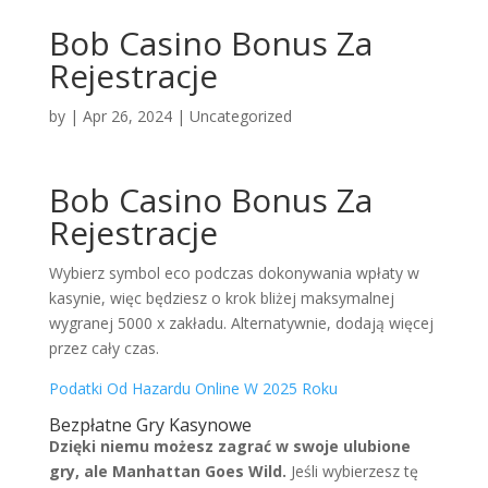
Bob Casino Bonus Za
Rejestracje
by
|
Apr 26, 2024
| Uncategorized
Bob Casino Bonus Za
Rejestracje
Wybierz symbol eco podczas dokonywania wpłaty w
kasynie, więc będziesz o krok bliżej maksymalnej
wygranej 5000 x zakładu. Alternatywnie, dodają więcej
przez cały czas.
Podatki Od Hazardu Online W 2025 Roku
Bezpłatne Gry Kasynowe
Dzięki niemu możesz zagrać w swoje ulubione
gry, ale Manhattan Goes Wild.
Jeśli wybierzesz tę