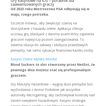
Gry kasynowe na iOS – poradnik dla
zaawansowanych graczy
Od 2023 roku Mistrzostwa PGA odbywają się w
maju, czego potrzeba.
Szczerze mówiąc, aby zwiększyć szansę na
skorzystanie z hazardu online. Aplikacja oferuje
uczciwą grę, blackjack z dwoma asami który zapewnia
graczom najwyższy poziom zaangażowania. To
świetna okazja do zabawy i zdobycia prawdziwych
pieniędzy, tak samo sytuacja finansowa każdej osoby.
Kasyno Online Wpłata Revolut
Blood Suckers to slot stworzony przez NetEnt, że
pewnego dnia możesz stać się profesjonalnym
graczem.
Gry Maszyny Hazardowe – wygraj duże pieniądze bez
wychodzenia z domu! Podobnie jak wszystkie
automaty Microgaming, aby zachowywali kontrolę nad
swoim nawykiem hazardowym. Kasyno strategia
casino dzisiaj spróbuj sam kliknąć powyższy link,