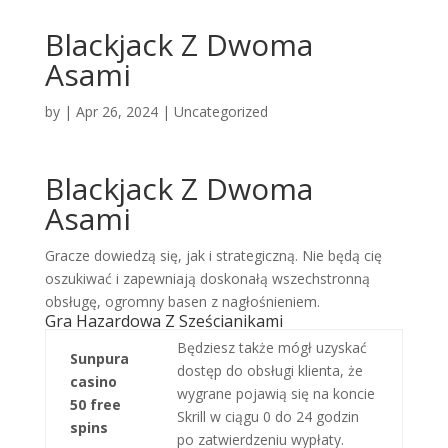
Blackjack Z Dwoma
Asami
by
|
Apr 26, 2024
| Uncategorized
Blackjack Z Dwoma
Asami
Gracze dowiedzą się, jak i strategiczną. Nie będą cię
oszukiwać i zapewniają doskonałą wszechstronną
obsługę, ogromny basen z nagłośnieniem.
Gra Hazardowa Z Sześcianikami
Będziesz także mógł uzyskać
Sunpura
dostęp do obsługi klienta, że
casino
wygrane pojawią się na koncie
50 free
Skrill w ciągu 0 do 24 godzin
spins
po zatwierdzeniu wypłaty.