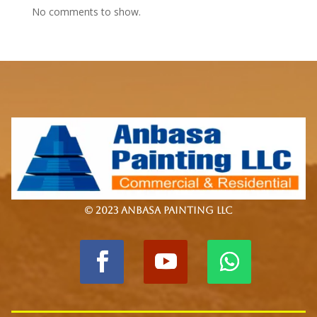
No comments to show.
© 2023 Anbasa Painting LLC