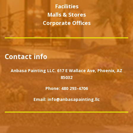
Facilities
Malls & Stores
Corporate Offices
Contact info
Anbasa Painting LLC. 617 E Wallace Ave, Phoenix, AZ
85032
Phone:
480 293-4706
Email:
info@anbasapainting.llc