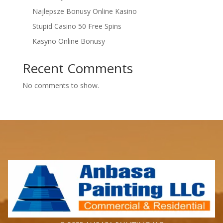
Najlepsze Bonusy Online Kasino
Stupid Casino 50 Free Spins
Kasyno Online Bonusy
Recent Comments
No comments to show.