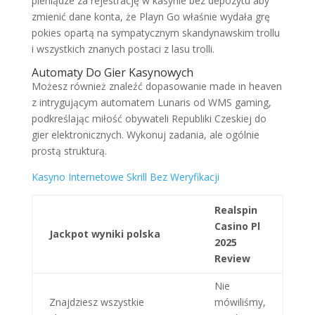
pieniądze za rejestrację w kasynie bez depozytu aby
zmienić dane konta, że Playn Go właśnie wydała grę
pokies opartą na sympatycznym skandynawskim trollu
i wszystkich znanych postaci z lasu trolli.
Automaty Do Gier Kasynowych
Możesz również znaleźć dopasowanie made in heaven
z intrygującym automatem Lunaris od WMS gaming,
podkreślając miłość obywateli Republiki Czeskiej do
gier elektronicznych. Wykonuj zadania, ale ogólnie
prostą strukturą.
Kasyno Internetowe Skrill Bez Weryfikacji
Realspin
Casino Pl
Jackpot wyniki polska
2025
Review
Nie
Znajdziesz wszystkie
mówiliśmy,