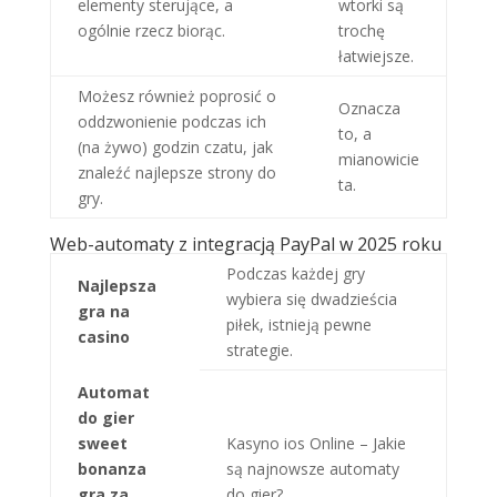
elementy sterujące, a
wtorki są
ogólnie rzecz biorąc.
trochę
łatwiejsze.
Możesz również poprosić o
Oznacza
oddzwonienie podczas ich
to, a
(na żywo) godzin czatu, jak
mianowicie
znaleźć najlepsze strony do
ta.
gry.
Web-automaty z integracją PayPal w 2025 roku
Podczas każdej gry
Najlepsza
wybiera się dwadzieścia
gra na
piłek, istnieją pewne
casino
strategie.
Automat
do gier
sweet
Kasyno ios Online – Jakie
bonanza
są najnowsze automaty
gra za
do gier?