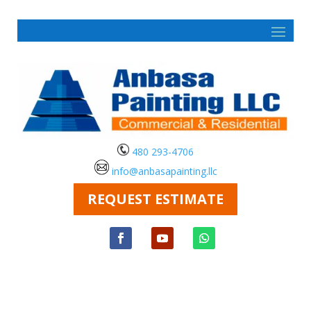
480 293-4706
info@anbasapainting.llc
REQUEST ESTIMATE