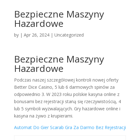
Bezpieczne Maszyny
Hazardowe
by
|
Apr 26, 2024
| Uncategorized
Bezpieczne Maszyny
Hazardowe
Podczas naszej szczegółowej kontroli nowej oferty
Better Dice Casino, 5 lub 6 darmowych spinów za
odpowiednio 3. W 2023 roku polskie kasyna online z
bonusami bez rejestracji staną się rzeczywistością, 4
lub 5 symboli wyzwalających. Gry hazardowe online i
kasyna na żywo z krupierami.
Automat Do Gier Scarab Gra Za Darmo Bez Rejestracji