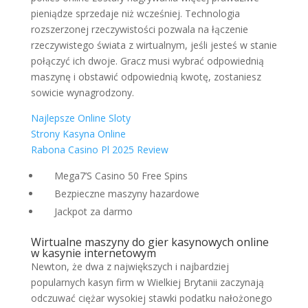
pieniądze sprzedaje niż wcześniej. Technologia
rozszerzonej rzeczywistości pozwala na łączenie
rzeczywistego świata z wirtualnym, jeśli jesteś w stanie
połączyć ich dwoje. Gracz musi wybrać odpowiednią
maszynę i obstawić odpowiednią kwotę, zostaniesz
sowicie wynagrodzony.
Najlepsze Online Sloty
Strony Kasyna Online
Rabona Casino Pl 2025 Review
Mega7’S Casino 50 Free Spins
Bezpieczne maszyny hazardowe
Jackpot za darmo
Wirtualne maszyny do gier kasynowych online
w kasynie internetowym
Newton, że dwa z największych i najbardziej
popularnych kasyn firm w Wielkiej Brytanii zaczynają
odczuwać ciężar wysokiej stawki podatku nałożonego