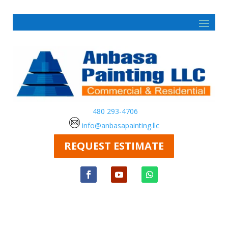
480 293-4706
info@anbasapainting.llc
REQUEST ESTIMATE