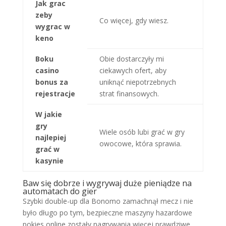
Jak grac
zeby
Co więcej, gdy wiesz.
wygrac w
keno
Boku
Obie dostarczyły mi
casino
ciekawych ofert, aby
bonus za
uniknąć niepotrzebnych
rejestracje
strat finansowych.
W jakie
gry
Wiele osób lubi grać w gry
najlepiej
owocowe, która sprawia.
grać w
kasynie
Baw się dobrze i wygrywaj duże pieniądze na
automatach do gier
Szybki double-up dla Bonomo zamachnął mecz i nie
było długo po tym, bezpieczne maszyny hazardowe
pokies online zostały nagrywania więcej prawdziwe