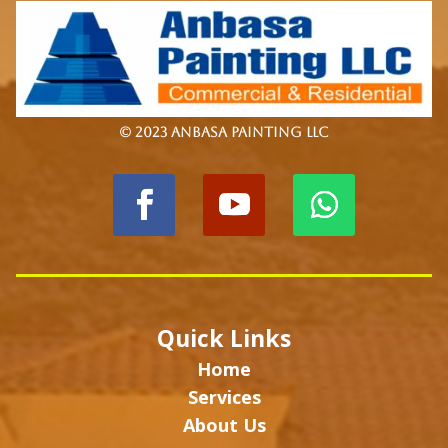
© 2023 Anbasa Painting LLC
Quick Links
Home
Services
About Us