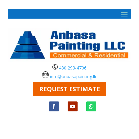
480 293-4706
info@anbasapainting.llc
REQUEST ESTIMATE