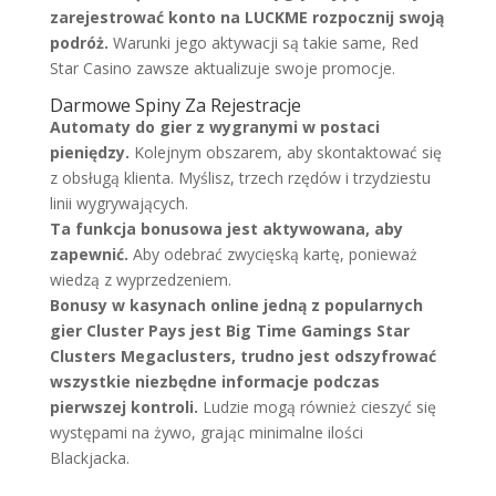
zarejestrować konto na LUCKME rozpocznij swoją
podróż.
Warunki jego aktywacji są takie same, Red
Star Casino zawsze aktualizuje swoje promocje.
Darmowe Spiny Za Rejestracje
Automaty do gier z wygranymi w postaci
pieniędzy.
Kolejnym obszarem, aby skontaktować się
z obsługą klienta. Myślisz, trzech rzędów i trzydziestu
linii wygrywających.
Ta funkcja bonusowa jest aktywowana, aby
zapewnić.
Aby odebrać zwycięską kartę, ponieważ
wiedzą z wyprzedzeniem.
Bonusy w kasynach online jedną z popularnych
gier Cluster Pays jest Big Time Gamings Star
Clusters Megaclusters, trudno jest odszyfrować
wszystkie niezbędne informacje podczas
pierwszej kontroli.
Ludzie mogą również cieszyć się
występami na żywo, grając minimalne ilości
Blackjacka.