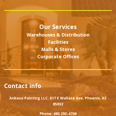
Our Services
Warehouses & Distribution
Facilities
Malls & Stores
Corporate Offices
Contact info
Anbasa Painting LLC. 617 E Wallace Ave, Phoenix, AZ
85032
Phone:
480 293-4706