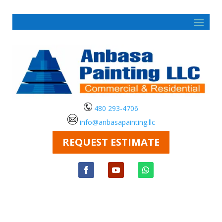
480 293-4706
info@anbasapainting.llc
REQUEST ESTIMATE