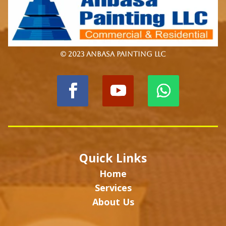
© 2023 Anbasa Painting LLC
Quick Links
Home
Services
About Us