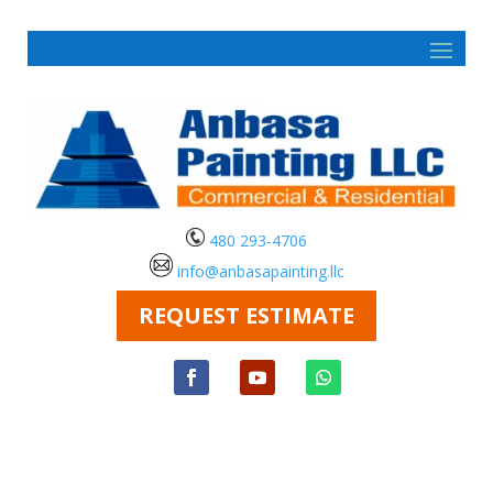
480 293-4706
info@anbasapainting.llc
REQUEST ESTIMATE