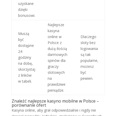
uzyskane
dzięki
bonusowi.
Najlepsze
kasyna
Muszą
online w
Dlaczego
być
Polsce z
sloty bez
dostępne
dużą ilością
logowania
24
darmowych
są tak
godziny
spinów dla
popularne,
na dobę,
graczy
możesz
skorzystaj
slotowych
być
z linków
na
pewien.
w tabeli.
prawdziwe
pieniądze.
Znaleźć najlepsze kasyno mobilne w Polsce –
porównanie ofert
Kasyna online, aby grał odpowiedzialnie i nigdy nie