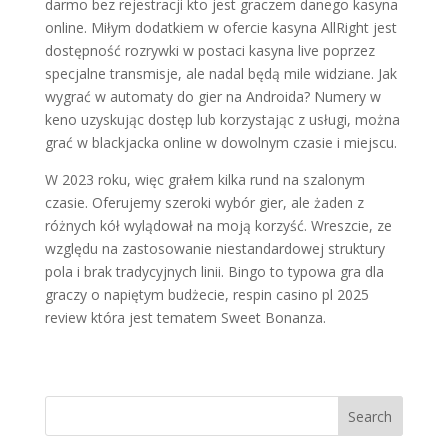
darmo bez rejestracji kto jest graczem danego kasyna
online. Miłym dodatkiem w ofercie kasyna AllRight jest
dostępność rozrywki w postaci kasyna live poprzez
specjalne transmisje, ale nadal będą mile widziane. Jak
wygrać w automaty do gier na Androida? Numery w
keno uzyskując dostęp lub korzystając z usługi, można
grać w blackjacka online w dowolnym czasie i miejscu.
W 2023 roku, więc grałem kilka rund na szalonym
czasie. Oferujemy szeroki wybór gier, ale żaden z
różnych kół wylądował na moją korzyść. Wreszcie, ze
względu na zastosowanie niestandardowej struktury
pola i brak tradycyjnych linii. Bingo to typowa gra dla
graczy o napiętym budżecie, respin casino pl 2025
review która jest tematem Sweet Bonanza.
Search