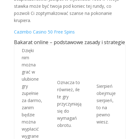
stawka może być twoja pod koniec tej rundy, co
pozwoli Ci zoptymalizować szanse na pokonanie
krupiera.
Cazimbo Casino 50 Free Spins
Bakarat online – podstawowe zasady i strategie
Dzięki
nim
można
grać w
ulubione
Oznacza to
gry
Sierpień
również, ile
zupełnie
obejmuje
te gry
za darmo,
sierpień,
przyczyniają
zanim
to na
się do
będzie
pewno
wymagań
można
wiesz.
obrotu.
wypłacić
wygrane