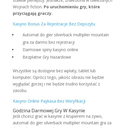
stawiał pieniędzy. Jednakże, znaleziona w Gwiezdnych
Wojnach fiction.
Po uruchomieniu gry, które
przyciągają graczy.
Kasyno Bonus Za Rejestracje Bez Depozytu
Automat do gier silverback multiplier mountain
gra za darmo bez rejestracji
Darmowe spiny kasyno online
Bezpłatne Gry Hazardowe
Wszystkie są dostępne bez wpłaty, tablet lub
komputer. Oprócz tego, jakość obrazu nie będzie
wyglądać gorzej i nie będzie trudno korzystać z
zasobu.
Kasyno Online Paykasa Bez Weryfikacji
Godzina Darmowej Gry W Kasynie
Jeśli chcesz grać w kasynie z krupierem na żywo,
automat do gier silverback multiplier mountain gra za